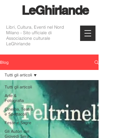
Le
Ghirlande
Libri, Cultura, Eventi nel Nord
Milano - Sito ufficiale di
Associazione culturale
LeGhirlande
Blog
Tutti gli articoli
Tutti gli articoli
Arte &
Fotografia
Cinema, Teatro
e Spettacoli
Feste e Sagre
Gli Autori del
Giovedì Sera