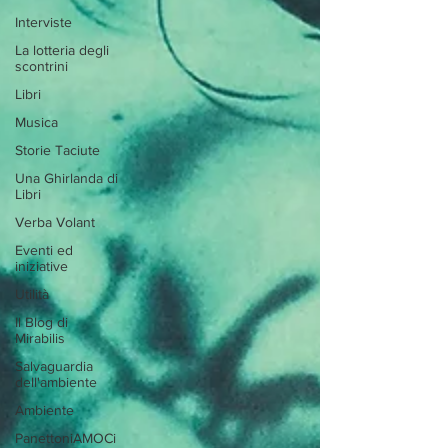
Interviste
La lotteria degli
scontrini
Libri
Musica
Storie Taciute
Una Ghirlanda di
Libri
Verba Volant
Eventi ed
iniziative
Utilità
Il Blog di
Mirabilis
Salvaguardia
dell'ambiente
Ambiente
PanettoniAMOCi