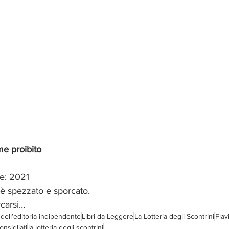
e proibito
e: 2021
i è spezzato e sporcato. 
carsi… 
 dell’editoria indipendente
Libri da Leggere
La Lotteria degli Scontrini
Flav
consigliati
la lotteria degli scontrini