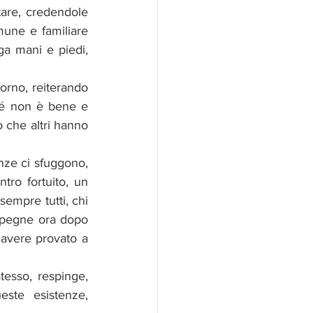
tare, credendole 
une e familiare 
ga mani e piedi, 
rno, reiterando 
hé non è bene e 
 che altri hanno 
nze ci sfuggono, 
tro fortuito, un 
empre tutti, chi 
 spegne ora dopo 
 avere provato a 
tesso, respinge, 
ste esistenze, 