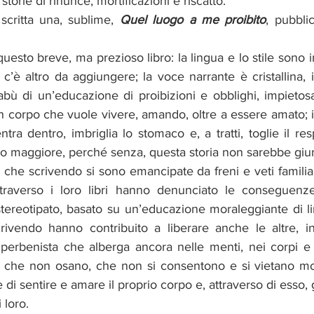
storie di rinunce, mortificazioni e riscatto. 
scritta una, sublime, 
Quel luogo a me proibito
, pubbli
uesto breve, ma prezioso libro: la lingua e lo stile sono in
c’è altro da aggiungere; la voce narrante è cristallina, i
abù di un’educazione di proibizioni e obblighi, impietosa
 un corpo che vuole vivere, amando, oltre a essere amato; il
ra dentro, imbriglia lo stomaco e, a tratti, toglie il respi
rito maggiore, perché senza, questa storia non sarebbe giun
he scrivendo si sono emancipate da freni e veti familiari
traverso i loro libri hanno denunciato le conseguenze
tereotipato, basato su un’educazione moraleggiante di lim
ivendo hanno contribuito a liberare anche le altre, in
 perbenista che alberga ancora nelle menti, nei corpi e 
i che non osano, che non si consentono e si vietano molt
 di sentire e amare il proprio corpo e, attraverso di esso, gl
 loro. 