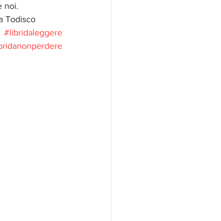
oi.          
                                                                      Flavia Todisco
#libridaleggere
ibridanonperdere