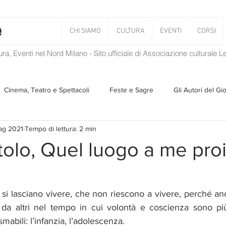
CHI SIAMO
CULTURA
EVENTI
CORSI
tura, Eventi nel Nord Milano - Sito ufficiale di Associazione culturale 
Cinema, Teatro e Spettacoli
Feste e Sagre
Gli Autori del Gi
ag 2021
Tempo di lettura: 2 min
Musica
Storie Taciute
Una Ghirlanda di Libri
Verba
tolo, Quel luogo a me proi
Il Blog di Mirabilis
Salvaguardia dell'ambiente
Ambiente
si lasciano vivere, che non riescono a vivere, perché an
ti da altri nel tempo in cui volontà e coscienza sono più fl
ZEN
mabili: l’infanzia, l’adolescenza. 