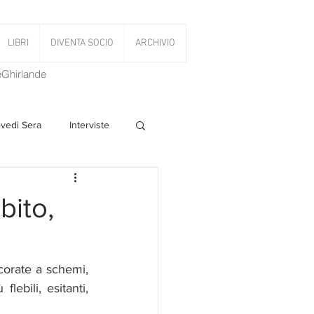
LIBRI
DIVENTA SOCIO
ARCHIVIO
LeGhirlande
ovedì Sera
Interviste
 Volant
bito,
PanettoniAMOCi
corate a schemi, 
ebili, esitanti, 