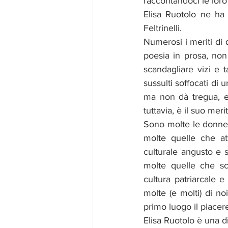
raccontandoci le loro 
Elisa Ruotolo ne ha 
Feltrinelli.
Numerosi i meriti di q
poesia in prosa, non 
scandagliare vizi e t
sussulti soffocati di
ma non dà tregua, ent
tuttavia, è il suo me
Sono molte le donne c
molte quelle che at
culturale angusto e s
molte quelle che scr
cultura patriarcale e
molte (e molti) di no
primo luogo il piacere
Elisa Ruotolo è una di