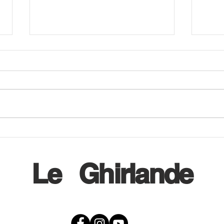
Tra pochi giorni, la seconda
The M
edizione di Libri da Yuggoth,
Madd
la fiera del Weird
Le
Ghirlande