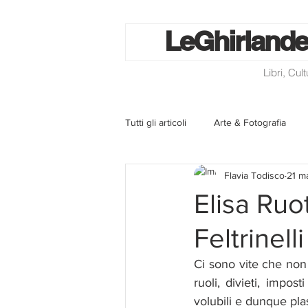
Le
Ghirlande
Libri, Cul
Tutti gli articoli
Arte & Fotografia
Flavia Todisco
21 m
La lotteria degli scontrini
Libri
Elisa Ruo
Feltrinelli
Eventi ed iniziative
Utilità
Ci sono vite che non 
ruoli, divieti, impos
Homepage
Progetti
Cini
volubili e dunque plas