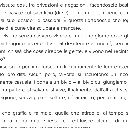
issute così, tra privazioni e negazioni, facendosele bas
ché basate sul sacrificio (di sé), in nome di un bene com
 ai suoi desideri e passioni. È questa l’ortodossia che le
e di alcune vite sciupate e mancate.
 vivono senza davvero vivere e muoiono giorno dopo gio
ppartengono, astenendosi dal desiderare alcunché, perc
nti chissà che cosa direbbe la gente, e vivono nel recinto
ro? 
rse sono pochi o, forse, molti; sicuramente le loro esiste
le loro dita. Alcuni però, talvolta, si riscuotono: un incon
nte casuale li porta a un bivio – al bivio cui giungiamo s
na parte ci si salva e si vive, finalmente; dall’altra ci si
agione, senza gioire, soffrire, né amare o, per lo meno,
a che graffia e fa male, quella che attrae e, al tempo s
 riga dopo riga, spesso ci restituisce alcune di que