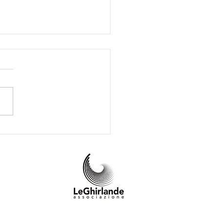
ad Otter intervista
alena Marcarini