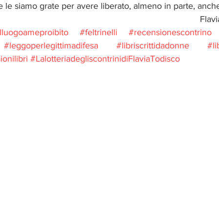
 e le siamo grate per avere liberato, almeno in parte, anche n
                                             
lluogoameproibito
#feltrinelli
#recensionescontrino
#leggoperlegittimadifesa
#libriscrittidadonne
#l
onilibri
#LalotteriadegliscontrinidiFlaviaTodisco