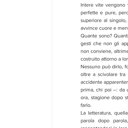
Intere vite vengono v
perfette e pure, per
superiore al singolo,
avvince cuore e ment
Quante sono? Quanti
gesti che non gli a
non conviene, altrime
costruito attorno a lo
Nessuno può dirlo, fo
oltre a scivolare tra 
accidente apparenteme
prima, chi poi –: da u
ora, stagione dopo st
farlo. 
La letteratura, quell
parola dopo parola,