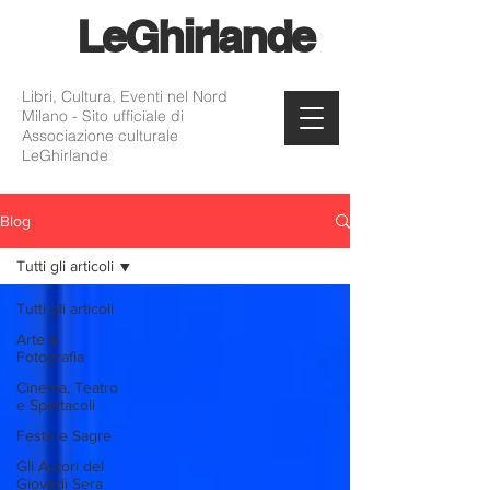
Le
Ghirlande
Libri, Cultura, Eventi nel Nord
Milano - Sito ufficiale di
Associazione culturale
LeGhirlande
Blog
Tutti gli articoli
Tutti gli articoli
Arte &
Fotografia
Cinema, Teatro
e Spettacoli
Feste e Sagre
Gli Autori del
Giovedì Sera