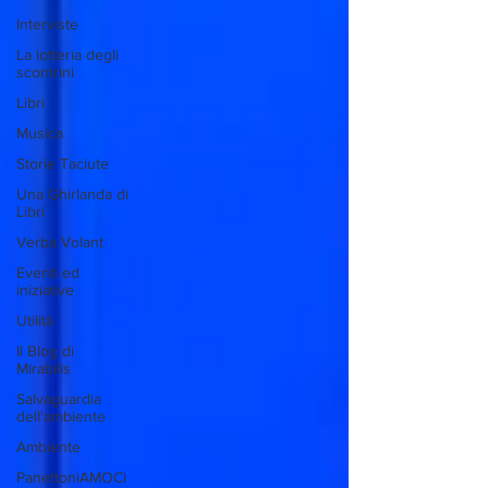
Interviste
La lotteria degli
scontrini
Libri
Musica
Storie Taciute
Una Ghirlanda di
Libri
Verba Volant
Eventi ed
iniziative
Utilità
Il Blog di
Mirabilis
Salvaguardia
dell'ambiente
Ambiente
PanettoniAMOCi