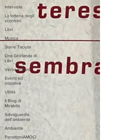
Interviste
La lotteria degli
scontrini
Libri
Musica
Storie Taciute
Una Ghirlanda di
Libri
Verba Volant
Eventi ed
iniziative
Utilità
Il Blog di
Mirabilis
Salvaguardia
dell'ambiente
Ambiente
PanettoniAMOCi