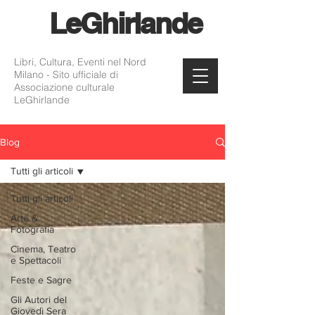
Le
Ghirlande
Libri, Cultura, Eventi nel Nord
Milano - Sito ufficiale di
Associazione culturale
LeGhirlande
Blog
Tutti gli articoli
Tutti gli articoli
Arte &
Fotografia
Cinema, Teatro
e Spettacoli
Feste e Sagre
Gli Autori del
Giovedì Sera