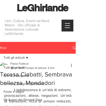
Le
Ghirlande
Libri, Cultura, Eventi nel Nord
Milano - Sito ufficiale di
Associazione culturale
LeGhirlande
Post
Tutti gli articoli
Flavia Todisco
Tutti gli articoli
18 apr 2021
Tempo di lettura: 3 min
Teresa Ciabatti, Sembrava
Arte & Fotografia
bellezza, Mondadori
Cinema, Teatro e Spettacoli
	L’adolescenza è un’età di estremi, 
Feste e Sagre
provocazioni, attese, negazioni. Un’età 
Gli Autori del Giovedì Sera
di transizioni, ricca di ormoni imbizziti, 