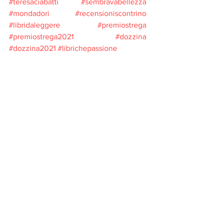
#teresaciabatti
#sembravabellezza
#mondadori
#recensioniscontrino
#libridaleggere
#premiostrega
#premiostrega2021
#dozzina
#dozzina2021
#librichepassione