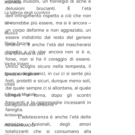
vibranti illusioni, un florilegio di acne e 
Interviste
delusioni brucianti. È l’età 
La lotteria degli scontrini
dell’infingimento rispetto a ciò che non 
Libri
si vorrebbe più essere, ma si è ancora – 
un corpo deforme e non aggraziato, un 
Musica
essere indistinto dal resto del genere 
Storie Taciute
umano –; è anche l’età del mascherarsi 
rispetto a ciò che ancora non si è e, 
Una Ghirlanda di Libri
forse, non si ha il coraggio di essere. 
Verba Volant
Unico scoglio sicuro nella tempesta, il 
gruppo degli amici, in cui ci si sente più 
Eventi ed iniziative
forti, protetti e sicuri, dunque meno soli, 
Utilità
dal quale sempre ci si allontana, al quale 
Il Blog di Mirabilis
sempre si torna, dopo gli scontri 
frequenti e le rappresaglie incessanti in 
Salvaguardia dell'ambiente
famiglia.   
Ambiente
	L’adolescenza è anche l’età delle 
amicizie fusionali, degli amori 
PanettoniAMOCi
totalizzanti che si consumano alla 