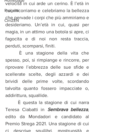
Homepage
velocità in cui arde un cerino. È l’età in 
Progetti
cui rincorriamo e celebriamo la bellezza 
che pervade i corpi che più ammiriamo e 
CiniZEN
desideriamo. Un’età in cui, quasi per 
magia, in un attimo una botola si apre, ci 
fagocita e di noi non resta traccia, 
perduti, scomparsi, finiti.
	È una stagione della vita che 
spesso, poi, si rimpiange e rincorre, per 
riprovare l’ebbrezza delle sue sfide e 
scellerate scelte, degli azzardi e dei 
brividi delle prime volte, scordando 
talvolta quanto fossero impacciate o, 
addirittura, squallide.  
	È questa la stagione di cui narra 
Teresa Ciabatti in 
Sembrava bellezza
, 
edito da Mondadori e candidato al 
Premio Strega 2021. Una stagione di cui 
ci descrive squilibri, mostruosità e 