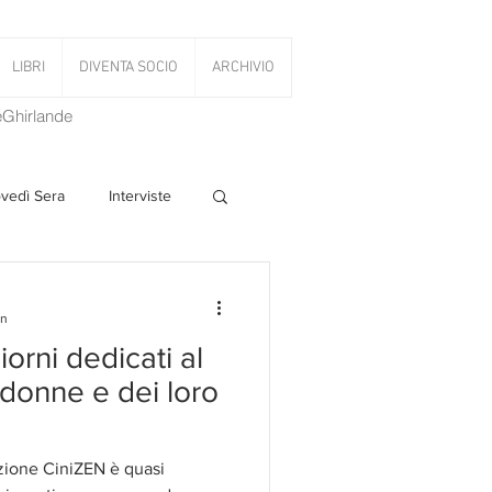
LIBRI
DIVENTA SOCIO
ARCHIVIO
LeGhirlande
ovedì Sera
Interviste
 Volant
in
orni dedicati al
PanettoniAMOCi
donne e dei loro
zione CiniZEN è quasi