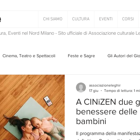
CHI SIAMO
CULTURA
EVENTI
CORSI
tura, Eventi nel Nord Milano - Sito ufficiale di Associazione culturale 
Cinema, Teatro e Spettacoli
Feste e Sagre
Gli Autori del Gi
Musica
Storie Taciute
Una Ghirlanda di Libri
Verba
associazioneleghir
17 giu
Tempo di lettura: 1 m
A CINiZEN due gi
Il Blog di Mirabilis
Salvaguardia dell'ambiente
Ambiente
benessere delle 
bambini
ZEN
Il programma della manifesta