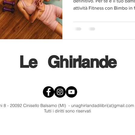
definitivo. Per te e il tuo b
attività Fitness con Bimbo in 
Pilates per tutti. Il tutto, cu
suo programma MoveMama, all
Le
Ghirlande
i 8 - 20092 Cinisello Balsamo (MI) - unaghirlandadilibri(at)gmail.co
Tutti i diritti sono riservati