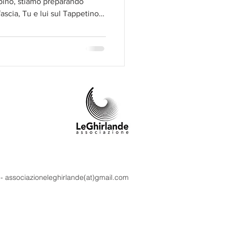
ambino, stiamo preparando
fascia, Tu e lui sul Tappetino o
rato da Veronica Guadagni e il
enati con il tuo bambino.
m - associazioneleghirlande(at)gmail.com