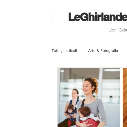
Le
Ghirlande
Libri, Cul
Tutti gli articoli
Arte & Fotografia
La lotteria degli scontrini
Libri
Eventi ed iniziative
Utilità
Homepage
Progetti
Cini