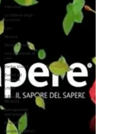
Interviste
La lotteria degli
scontrini
Libri
Musica
Storie Taciute
Una Ghirlanda di
Libri
Verba Volant
Eventi ed
iniziative
Utilità
Il Blog di
Mirabilis
Salvaguardia
dell'ambiente
Ambiente
PanettoniAMOCi