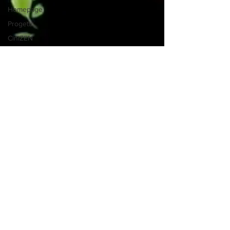
Homepage
Progetti
CiniZEN
Stefania Gaia Paltrinieri
25 feb 2021
Tempo di lettura: 2 min
Il Sapore del Sapere, partner di
Una Ghirlanda di Libri, presenta
gli incontri Impara a volerti bene
Il Sapere è proposto come conoscenza e