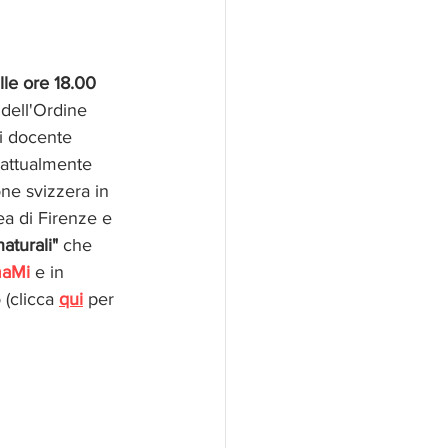
lle ore 18.00
 dell'Ordine 
ni docente 
 attualmente 
ne svizzera in 
a di Firenze e 
aturali" 
che 
maMi
 e in 
(clicca 
qui
 per 