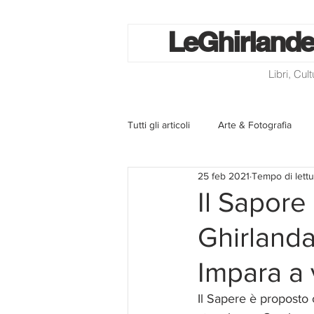
Le
Ghirlande
Libri, Cul
Tutti gli articoli
Arte & Fotografia
25 feb 2021
Tempo di lettu
La lotteria degli scontrini
Libri
Il Sapore
Ghirlanda 
Eventi ed iniziative
Utilità
Impara a 
Homepage
Progetti
Cini
Il Sapere è proposto 