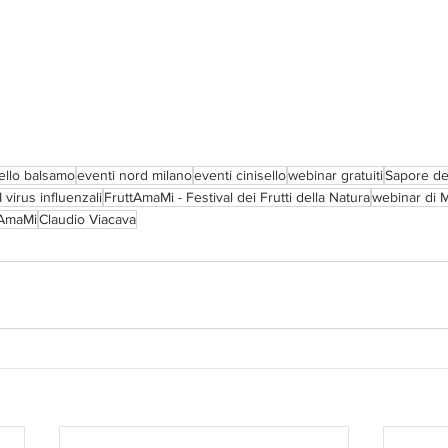
sello balsamo
eventi nord milano
eventi cinisello
webinar gratuiti
Sapore de
I virus influenzali
FruttAmaMi - Festival dei Frutti della Natura
webinar di 
tAmaMi
Claudio Viacava