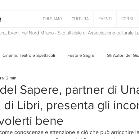
CHI SIAMO
CULTURA
EVENTI
CORSI
tura, Eventi nel Nord Milano - Sito ufficiale di Associazione culturale 
Cinema, Teatro e Spettacoli
Feste e Sagre
Gli Autori del Gi
ra: 2 min
Musica
Storie Taciute
Una Ghirlanda di Libri
Verba
 del Sapere, partner di Un
di Libri, presenta gli incon
Il Blog di Mirabilis
Salvaguardia dell'ambiente
Ambiente
volerti bene
ZEN
come conoscenza e attenzione a ciò che può arricchire la