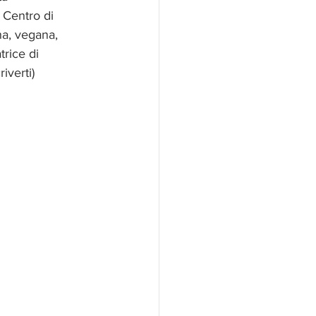
 Centro di 
na, vegana, 
trice di 
riverti)