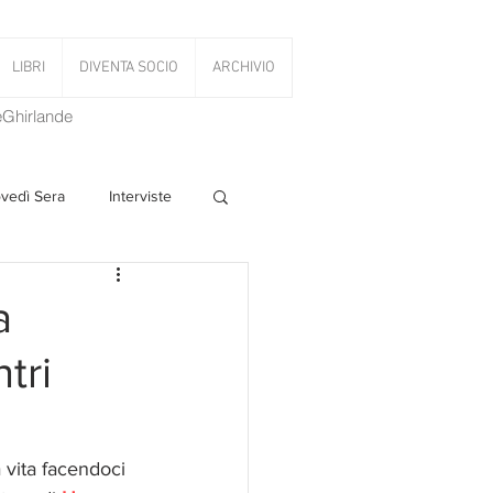
LIBRI
DIVENTA SOCIO
ARCHIVIO
LeGhirlande
ovedì Sera
Interviste
 Volant
a
tri
PanettoniAMOCi
 vita facendoci 