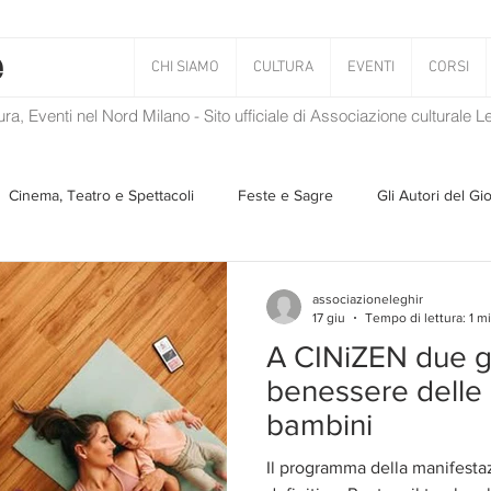
CHI SIAMO
CULTURA
EVENTI
CORSI
tura, Eventi nel Nord Milano - Sito ufficiale di Associazione culturale 
Cinema, Teatro e Spettacoli
Feste e Sagre
Gli Autori del Gi
Musica
Storie Taciute
Una Ghirlanda di Libri
Verba
associazioneleghir
17 giu
Tempo di lettura: 1 m
A CINiZEN due gi
Il Blog di Mirabilis
Salvaguardia dell'ambiente
Ambiente
benessere delle 
bambini
ZEN
Il programma della manifesta