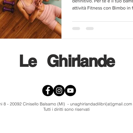
definitivo. Per te e il tuo b
attività Fitness con Bimbo in 
Pilates per tutti. Il tutto, cu
suo programma MoveMama, all
Le
Ghirlande
i 8 - 20092 Cinisello Balsamo (MI) - unaghirlandadilibri(at)gmail.co
Tutti i diritti sono riservati