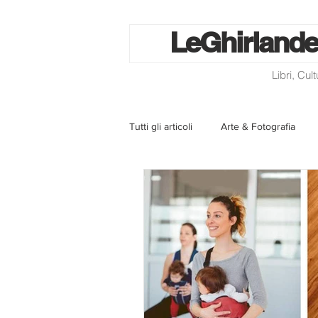
Le
Ghirlande
Libri, Cul
Tutti gli articoli
Arte & Fotografia
La lotteria degli scontrini
Libri
Eventi ed iniziative
Utilità
Homepage
Progetti
Cini