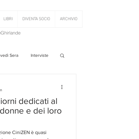
LIBRI
DIVENTA SOCIO
ARCHIVIO
LeGhirlande
ovedì Sera
Interviste
 Volant
in
orni dedicati al
PanettoniAMOCi
donne e dei loro
zione CiniZEN è quasi