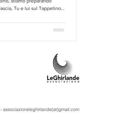
ambino, stiamo preparando
fascia, Tu e lui sul Tappetino o
rato da Veronica Guadagni e il
enati con il tuo bambino.
m - associazioneleghirlande(at)gmail.com