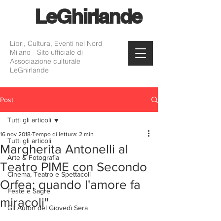
Le
Ghirlande
Libri, Cultura, Eventi nel Nord
Milano - Sito ufficiale di
Associazione culturale
LeGhirlande
Post
Tutti gli articoli
16 nov 2018
Tempo di lettura: 2 min
Tutti gli articoli
Margherita Antonelli al
Arte & Fotografia
Teatro PIME con Secondo
Cinema, Teatro e Spettacoli
Orfea: quando l'amore fa
Feste e Sagre
miracoli"
Gli Autori del Giovedì Sera