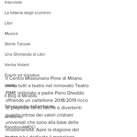
Interviste
La lotteria degli scontrini
Libri
Musica
Storie Taciute
Una Ghirlanda di Libri
Verba Volant
Eventi ed iniziative
Il Centro Missionario Pime di Milano 
invita tutti a teatro nel rinnovato Teatro 
Utilità
PIME intitolato a padre Piero Gheddo 
Il Blog di Mirabilis
offrendo un cartellone 2018/2019 ricco 
Salvaguardia dell'ambiente
di proposte tanto laiche e divertenti 
quanto intrise dei valori cristiani 
Ambiente
universali che sono alla base della 
PanettoniAMOCi
missionarietà. Apre la stagione del 
teatro a lui dedicato il monologo, 