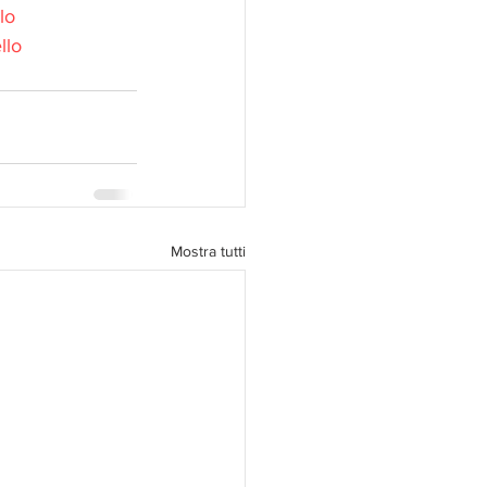
lo
llo
Mostra tutti