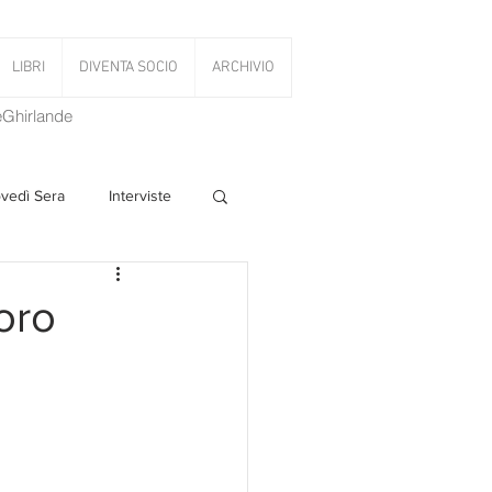
LIBRI
DIVENTA SOCIO
ARCHIVIO
LeGhirlande
ovedì Sera
Interviste
 Volant
'oro
PanettoniAMOCi