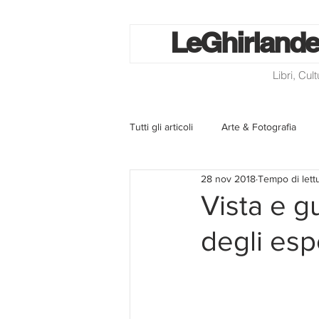
Le
Ghirlande
Libri, Cul
Tutti gli articoli
Arte & Fotografia
28 nov 2018
Tempo di lett
La lotteria degli scontrini
Libri
Vista e g
degli esp
Eventi ed iniziative
Utilità
Homepage
Progetti
Cini