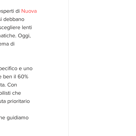
sperti di 
Nuova 
si debbano 
cegliere lenti 
atiche. Oggi, 
ema di 
specifico e uno 
e ben il 60% 
sta. Con 
listi che 
a prioritario 
 che guidiamo 