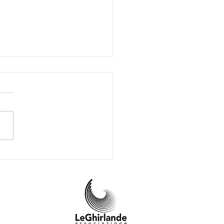
NiZEN due giorni dedicati
enessere delle donne e
oro bambini