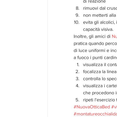
di reazione  
rimuovi dal crus
non metterti all
evita gli alcolic
capacità visiva. 
Inoltre, gli amici di 
Nu
pratica quando perco
di luce uniformi e in
a fuoco i punti cardi
visualizza il cont
focalizza la line
controlla lo specc
visualizza i cart
che procedono i
ripeti l'esercizio 
#NuovaOtticaBed
#v
#montatureocchialida