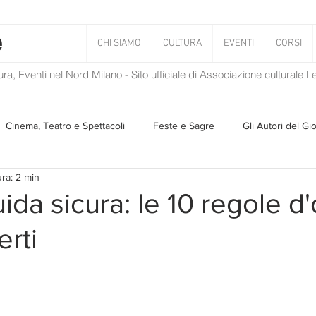
CHI SIAMO
CULTURA
EVENTI
CORSI
tura, Eventi nel Nord Milano - Sito ufficiale di Associazione culturale 
Cinema, Teatro e Spettacoli
Feste e Sagre
Gli Autori del Gi
ura: 2 min
Musica
Storie Taciute
Una Ghirlanda di Libri
Verba
uida sicura: le 10 regole d
erti
Il Blog di Mirabilis
Salvaguardia dell'ambiente
Ambiente
ZEN