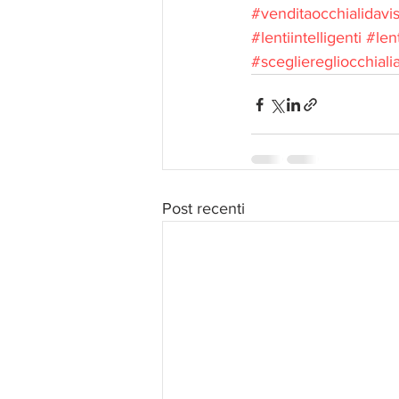
#venditaocchialidavis
#lentiintelligenti
#len
#sceglieregliocchial
Post recenti