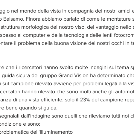
aggio nel mondo della vista in compagnia dei nostri amici e
llo Balsamo. Finora abbiamo parlato di come le montature 
 struttura morfologica del nostro viso, del vantaggio nello s
 spesso al computer e della tecnologia delle lenti fotocrom
ntare il problema della buona visione dei nostri occhi in t
pere che i ricercatori hanno svolto molte indagini sul tema 
lla guida sicura del gruppo Grand Vision ha determinato ch
li sul campione rilevato avviene per problemi legati alla vi
ricercatori hanno rilevato che sono molti anche gli automobi
anza di una vista efficiente: solo il 23% del campione reput
re bene quando si guida.
segnalati dall'indagine sono quelli che rileviamo tutti noi
ndizione e sono: 
a problematica dell'illuminamento  