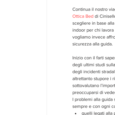
Continua il nostro vi
Ottica Bed
 di Cinise
scegliere in base alla
indoor per chi lavora
vogliamo invece affro
sicurezza alla guida.
Inizio con il farti sa
degli ultimi studi su
degli incidenti strada
altrettanto stupore i 
sottovalutano l’import
preoccuparsi di vede
I problemi alla guida 
sempre e con ogni co
quelli legati all