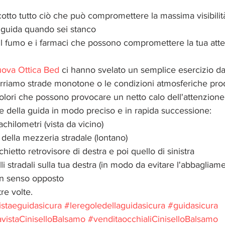
cotto tutto ciò che può compromettere la massima visibilità
a guida quando sei stanco  
i, il fumo e i farmaci che possono compromettere la tua att
ova Ottica Bed 
ci hanno svelato un semplice esercizio da
rriamo strade monotone o le condizioni atmosferiche pr
colori che possono provocare un netto calo dell'attenzione 
ne della guida in modo preciso e in rapida successione: 
achilometri (vista da vicino)  
a della mezzeria stradale (lontano)  
hietto retrovisore di destra e poi quello di sinistra   
elli stradali sulla tua destra (in modo da evitare l'abbagliam
n senso opposto  
tre volte. 
istaeguidasicura
#leregoledellaguidasicura
#guidasicura
vistaCiniselloBalsamo
#venditaocchialiCiniselloBalsamo