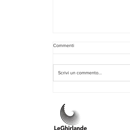
Commenti
Scrivi un commento...
Conosci il Tango Olistico? Il 12
e il 13 settembre puoi provarlo
a CiniZEN 2026