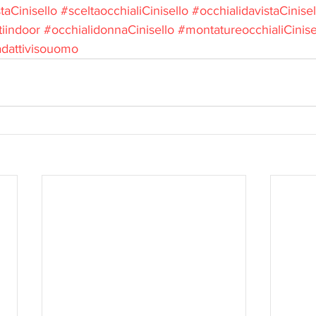
taCinisello
#sceltaocchialiCinisello
#occhialidavistaCinisel
tiindoor
#occhialidonnaCinisello
#montatureocchialiCinise
iadattivisouomo