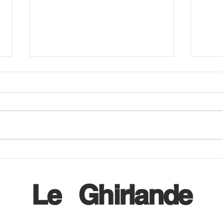
Il 12 settembre CiniZEN
A CI
festeggia la decima edizione
al b
della Giornata Mondiale
dei l
Le
Ghirlande
dell'Health QiGong