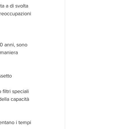
ta a di svolta  
preoccupazioni  
50 anni, sono 
 maniera 
ssetto 
iltri speciali  
della capacità 
mentano i tempi 