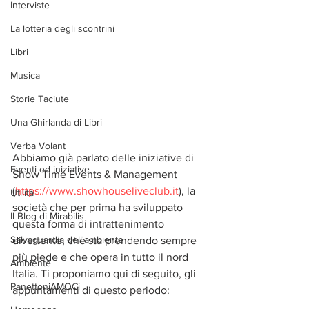
Interviste
La lotteria degli scontrini
Libri
Musica
Storie Taciute
Una Ghirlanda di Libri
Verba Volant
Abbiamo già parlato delle iniziative di 
Eventi ed iniziative
Show Time Events & Management 
(
https://www.showhouseliveclub.it
), la 
Utilità
società che per prima ha sviluppato 
Il Blog di Mirabilis
questa forma di intrattenimento 
Salvaguardia dell'ambiente
divertente, che sta prendendo sempre 
più piede e che opera in tutto il nord 
Ambiente
Italia. Ti proponiamo qui di seguito, gli 
PanettoniAMOCi
appuntamenti di questo periodo: