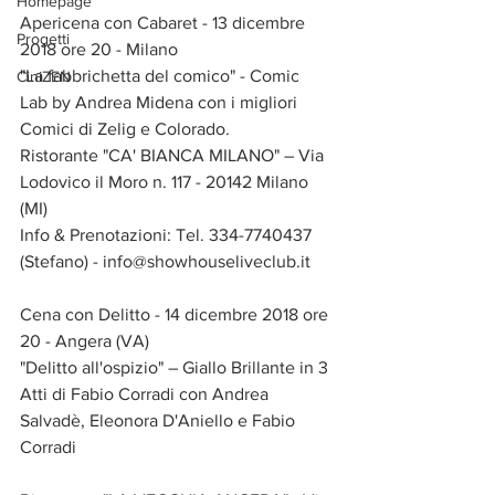
Homepage
Apericena con Cabaret - 13 dicembre 
Progetti
2018 ore 20 - Milano
"La fabbrichetta del comico" - Comic 
CiniZEN
Lab by Andrea Midena con i migliori 
Comici di Zelig e Colorado.
Ristorante "CA' BIANCA MILANO" – Via 
Lodovico il Moro n. 117 - 20142 Milano 
(MI)
Info & Prenotazioni: Tel. 334-7740437 
(Stefano) - info@showhouseliveclub.it
Cena con Delitto - 14 dicembre 2018 ore 
20 - Angera (VA) 
"Delitto all'ospizio" – Giallo Brillante in 3 
Atti di Fabio Corradi con Andrea 
Salvadè, Eleonora D'Aniello e Fabio 
Corradi