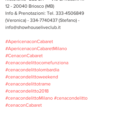
12 - 20040 Briosco (MB)
Info & Prenotazioni: Tel. 333-4506849 
(Veronica) - 334-7740437 (Stefano) - 
info@showhouseliveclub.it
#ApericenaconCabaret
#ApericenaconCabaretMilano
#CenaconCabaret
#cenacondelittocomefunziona
#cenacondelittolombardia
#cenacondelittoweekend
#cenacondelittotrame
#cenacondelitto2018
#cenacondelittoMilano
#cenacondelitto
#cenaconCabaret
#RistoranteCaBiancaMilanoMI
#ShowTimeEventsManagement