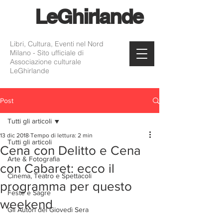
Le
Ghirlande
Libri, Cultura, Eventi nel Nord
Milano - Sito ufficiale di
Associazione culturale
LeGhirlande
Post
Tutti gli articoli
13 dic 2018
Tempo di lettura: 2 min
Tutti gli articoli
Cena con Delitto e Cena
Arte & Fotografia
con Cabaret: ecco il
Cinema, Teatro e Spettacoli
programma per questo
Feste e Sagre
weekend
Gli Autori del Giovedì Sera