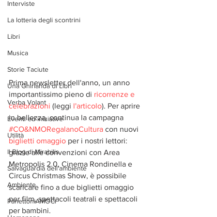
Interviste
La lotteria degli scontrini
Libri
Musica
Storie Taciute
Prima newsletter dell'anno, un anno 
Una Ghirlanda di Libri
importantissimo pieno di 
ricorrenze e 
Verba Volant
celebrazioni
 (leggi 
l'articolo
). Per aprire 
in bellezza, continua la campagna 
Eventi ed iniziative
#CO&NMORegalanoCultura
 con nuovi 
Utilità
biglietti omaggio 
per i nostri lettori: 
Il Blog di Mirabilis
grazie alle convenzioni con Area 
Metropolis 2.0, Cinema Rondinella e 
Salvaguardia dell'ambiente
Circus Christmas Show, è possibile 
Ambiente
scaricare fino a due biglietti omaggio 
per film, spettacoli teatrali e spettacoli 
PanettoniAMOCi
per bambini.