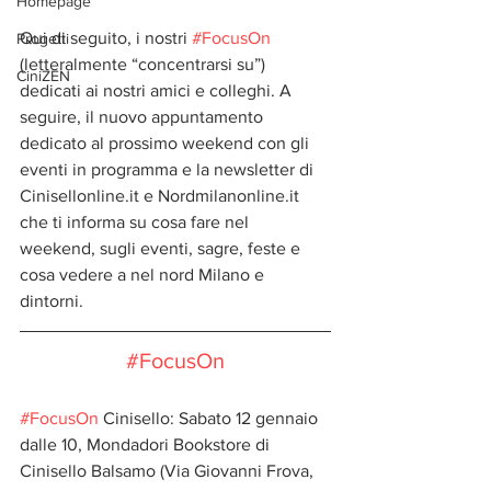
Homepage
Qui di seguito, i nostri 
#FocusOn
Progetti
(letteralmente “concentrarsi su”) 
CiniZEN
dedicati ai nostri amici e colleghi. A 
seguire, il nuovo appuntamento 
dedicato al prossimo weekend con gli 
eventi in programma e la newsletter di 
Cinisellonline.it e Nordmilanonline.it 
che ti informa su cosa fare nel 
weekend, sugli eventi, sagre, feste e 
cosa vedere a nel nord Milano e 
dintorni.
#FocusOn
#FocusOn
 Cinisello: Sabato 12 gennaio 
dalle 10, Mondadori Bookstore di 
Cinisello Balsamo (Via Giovanni Frova, 