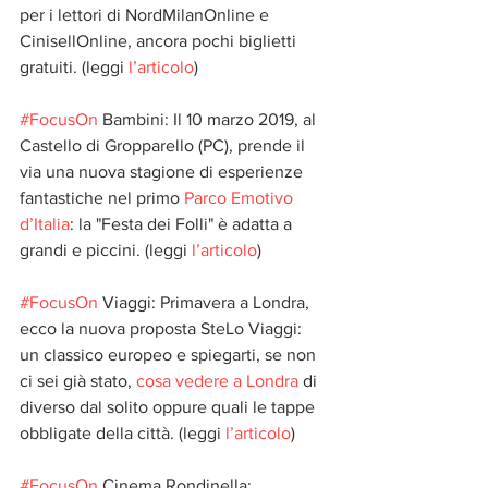
per i lettori di NordMilanOnline e 
CinisellOnline, ancora pochi biglietti 
gratuiti. (leggi 
l’articolo
)
#FocusOn
 Bambini: Il 10 marzo 2019, al 
Castello di Gropparello (PC), prende il 
via una nuova stagione di esperienze 
fantastiche nel primo 
Parco Emotivo 
d’Italia
: la "Festa dei Folli" è adatta a 
grandi e piccini. (leggi 
l’articolo
)
#FocusOn
 Viaggi: Primavera a Londra, 
ecco la nuova proposta SteLo Viaggi: 
un classico europeo e spiegarti, se non 
ci sei già stato, 
cosa vedere a Londra
 di 
diverso dal solito oppure quali le tappe 
obbligate della città. (leggi 
l’articolo
)
#FocusOn
 Cinema Rondinella: 