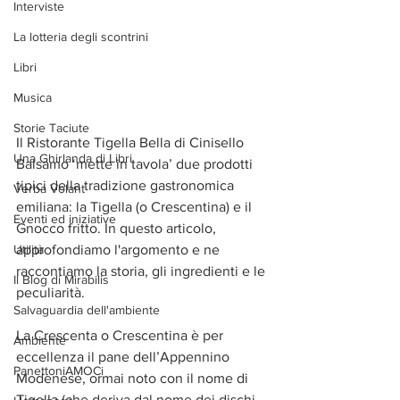
Interviste
La lotteria degli scontrini
Libri
Musica
Storie Taciute
Il Ristorante Tigella Bella di Cinisello 
Una Ghirlanda di Libri
Balsamo ‘mette in tavola’ due prodotti 
tipici della tradizione gastronomica 
Verba Volant
emiliana: la Tigella (o Crescentina) e il 
Eventi ed iniziative
Gnocco fritto. In questo articolo, 
approfondiamo l'argomento e ne 
Utilità
raccontiamo la storia, gli ingredienti e le 
Il Blog di Mirabilis
peculiarità.
Salvaguardia dell'ambiente
La Crescenta o Crescentina è per 
Ambiente
eccellenza il pane dell’Appennino 
PanettoniAMOCi
Modenese, ormai noto con il nome di 
Tigella (che deriva dal nome dei dischi 