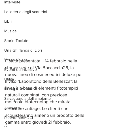
Interviste
La lotteria degli scontrini
Libri
Musica
Storie Taciute
Una Ghirlanda di Libri
Verba Volant
È stata presentata il 14 febbraio nella 
storica sede di Via Boccaccio26, la 
Eventi ed iniziative
nuova linea di cosmeceutici deluxe per 
Utilità
il viso "Laboratorio della Bellezza"; la 
linea è a base di elementi fitoterapici 
Il Blog di Mirabilis
naturali combinati con preziose 
Salvaguardia dell'ambiente
molecole biotecnologiche mirata 
Ambiente
all'azione antiage. Le clienti che 
acquisteranno almeno un prodotto della 
PanettoniAMOCi
gamma entro giovedì 21 febbraio, 