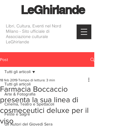
Le
Ghirlande
Libri, Cultura, Eventi nel Nord
Milano - Sito ufficiale di
Associazione culturale
LeGhirlande
Post
Tutti gli articoli
18 feb 2019
Tempo di lettura: 3 min
Tutti gli articoli
Farmacia Boccaccio
Arte & Fotografia
presenta la sua linea di
Cinema, Teatro e Spettacoli
cosmeceutici deluxe per il
Feste e Sagre
viso
Gli Autori del Giovedì Sera