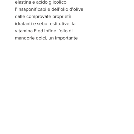
elastina e acido glicolico, 
l’insaponificabile dell’olio d’oliva 
dalle comprovate proprietà 
idratanti e sebo restitutive, la 
vitamina E ed infine l’olio di 
mandorle dolci, un importante 
elasticizzante naturale. 
«Laboratorio della Bellezza è la punta di 
diamante dell’offerta di prodotti a 
marchio Farmacia Boccaccio, un 
progetto in cui abbiamo investito tutta 
la nostra energia e le nostre 
competenze in materia skincare», 
dichiara la titolare di Farmacia 
Boccaccio dottoressa Paola Colombo. 
«Dedichiamo questa novità alle nostre 
clienti che si meritano il frutto migliore 
della nostra ricerca».
#FarmaciaBoccaccioMilano