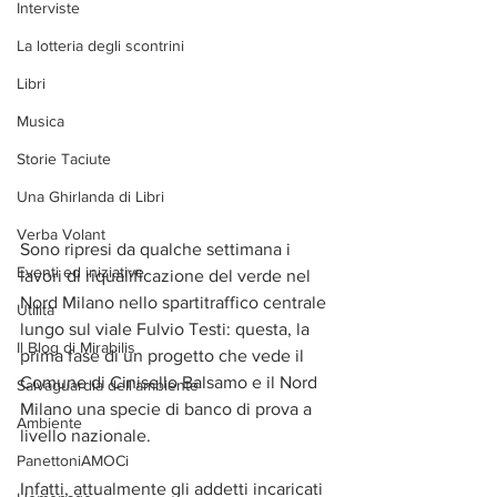
Interviste
La lotteria degli scontrini
Libri
Musica
Storie Taciute
Una Ghirlanda di Libri
Verba Volant
Sono ripresi da qualche settimana i 
Eventi ed iniziative
lavori di riqualificazione del verde nel 
Nord Milano nello spartitraffico centrale 
Utilità
lungo sul viale Fulvio Testi: questa, la 
Il Blog di Mirabilis
prima fase di un progetto che vede il 
Comune di Cinisello Balsamo e il Nord 
Salvaguardia dell'ambiente
Milano una specie di banco di prova a 
Ambiente
livello nazionale. 
PanettoniAMOCi
Infatti, attualmente gli addetti incaricati 