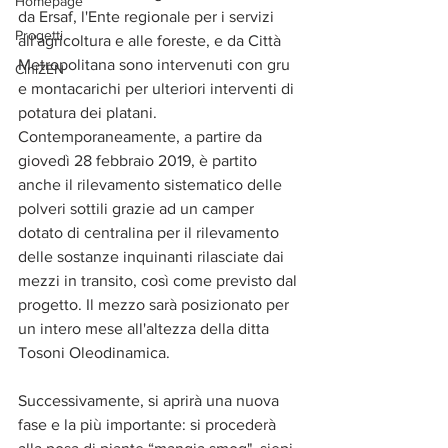
Homepage
da Ersaf, l'Ente regionale per i servizi 
Progetti
all'agricoltura e alle foreste, e da Città 
Metropolitana sono intervenuti con gru 
CiniZEN
e montacarichi per ulteriori interventi di 
potatura dei platani. 
Contemporaneamente, a partire da 
giovedì 28 febbraio 2019, è partito 
anche il rilevamento sistematico delle 
polveri sottili grazie ad un camper 
dotato di centralina per il rilevamento 
delle sostanze inquinanti rilasciate dai 
mezzi in transito, così come previsto dal 
progetto. Il mezzo sarà posizionato per 
un intero mese all'altezza della ditta 
Tosoni Oleodinamica.
Successivamente, si aprirà una nuova 
fase e la più importante: si procederà 