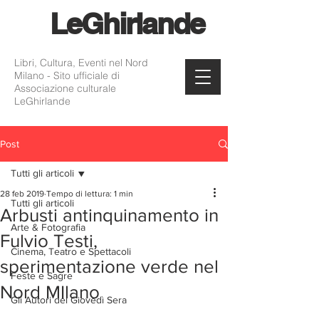
Le
Ghirlande
Libri, Cultura, Eventi nel Nord
Milano - Sito ufficiale di
Associazione culturale
LeGhirlande
Post
Tutti gli articoli
28 feb 2019
Tempo di lettura: 1 min
Tutti gli articoli
Arbusti antinquinamento in
Arte & Fotografia
Fulvio Testi,
Cinema, Teatro e Spettacoli
sperimentazione verde nel
Feste e Sagre
Nord MIlano
Gli Autori del Giovedì Sera