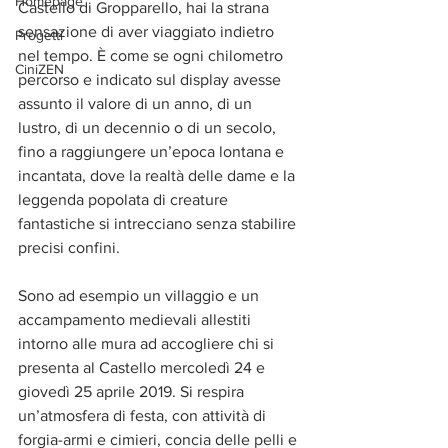
Homepage
Castello di Gropparello, hai la strana 
sensazione di aver viaggiato indietro 
Progetti
nel tempo. È come se ogni chilometro 
CiniZEN
percorso e indicato sul display avesse 
assunto il valore di un anno, di un 
lustro, di un decennio o di un secolo, 
fino a raggiungere un’epoca lontana e 
incantata, dove la realtà delle dame e la 
leggenda popolata di creature 
fantastiche si intrecciano senza stabilire 
precisi confini.
Sono ad esempio un villaggio e un 
accampamento medievali allestiti 
intorno alle mura ad accogliere chi si 
presenta al Castello mercoledì 24 e 
giovedì 25 aprile 2019. Si respira 
un’atmosfera di festa, con attività di 
forgia-armi e cimieri, concia delle pelli e 