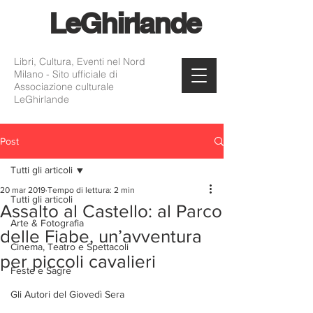
Le
Ghirlande
Libri, Cultura, Eventi nel Nord
Milano - Sito ufficiale di
Associazione culturale
LeGhirlande
Post
Tutti gli articoli
20 mar 2019
Tempo di lettura: 2 min
Tutti gli articoli
Assalto al Castello: al Parco
Arte & Fotografia
delle Fiabe, un’avventura
Cinema, Teatro e Spettacoli
per piccoli cavalieri
Feste e Sagre
Gli Autori del Giovedì Sera