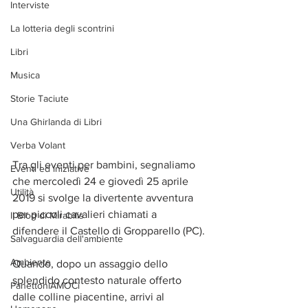
Interviste
La lotteria degli scontrini
Libri
Musica
Storie Taciute
Una Ghirlanda di Libri
Verba Volant
Tra gli eventi per bambini, segnaliamo 
Eventi ed iniziative
che mercoledì 24 e giovedì 25 aprile 
Utilità
2019 si svolge la divertente avventura 
per piccoli cavalieri chiamati a 
Il Blog di Mirabilis
difendere il Castello di Gropparello (PC).
Salvaguardia dell'ambiente
Ambiente
Quando, dopo un assaggio dello 
splendido contesto naturale offerto 
PanettoniAMOCi
dalle colline piacentine, arrivi al 