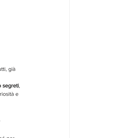
i, già 
 segreti
, 
iosità e 
e