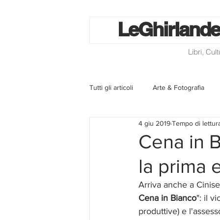
Le
Ghirlande
Libri, Cul
Tutti gli articoli
Arte & Fotografia
4 giu 2019
Tempo di lettur
La lotteria degli scontrini
Libri
Cena in B
la prima 
Eventi ed iniziative
Utilità
Arriva anche a Cinisell
Cena in Bianco
": il 
Homepage
Progetti
Cini
produttive) e l'assess