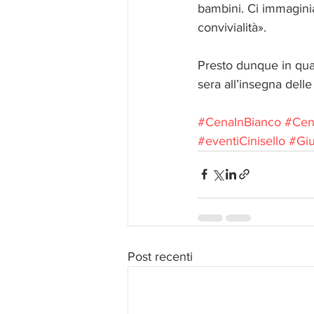
bambini. Ci immaginia
convivialità».
Presto dunque in qual
sera all’insegna delle
#CenaInBianco
#Cen
#eventiCinisello
#Giu
Post recenti