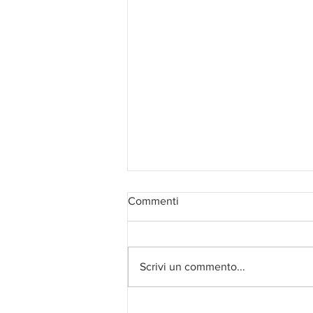
Commenti
Scrivi un commento...
Conosci il Tango Olistico? Il 12