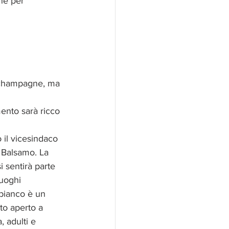
hé per 
 champagne, ma 
mento sarà ricco 
il vicesindaco 
o Balsamo. La
i sentirà parte 
luoghi 
 bianco è un 
to aperto a 
, adulti e 