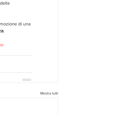
della 
’emozione di una 
za
.
no
Mostra tutti