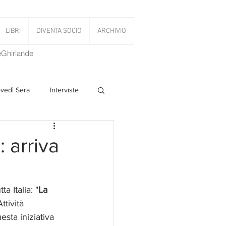
LIBRI
DIVENTA SOCIO
ARCHIVIO
LeGhirlande
ovedì Sera
Interviste
 Volant
 arriva
PanettoniAMOCi
a Italia: "
La 
tività 
sta iniziativa 