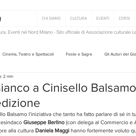
CHI SIAMO
CULTURA
EVENTI
CORSI
tura, Eventi nel Nord Milano - Sito ufficiale di Associazione culturale 
Cinema, Teatro e Spettacoli
Feste e Sagre
Gli Autori del Gi
a: 2 min
Musica
Storie Taciute
Una Ghirlanda di Libri
Verba
ianco a Cinisello Balsamo:
edizione
Il Blog di Mirabilis
Salvaguardia dell'ambiente
Ambiente
o Balsamo l'iniziativa che tanto ha fatto parlare di sé in tutt
vicesindaco 
Giuseppe Berlino
 (con delega al Commercio e At
ZEN
ore alla cultura 
Daniela Maggi 
hanno fortemente voluto que