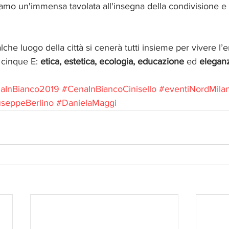
mo un'immensa tavolata all'insegna della condivisione e 
che luogo della città si cenerà tutti insieme per vivere l
 cinque E: 
etica, estetica, ecologia, educazione
 ed 
elegan
aInBianco2019
#CenaInBiancoCinisello
#eventiNordMila
seppeBerlino
#DanielaMaggi