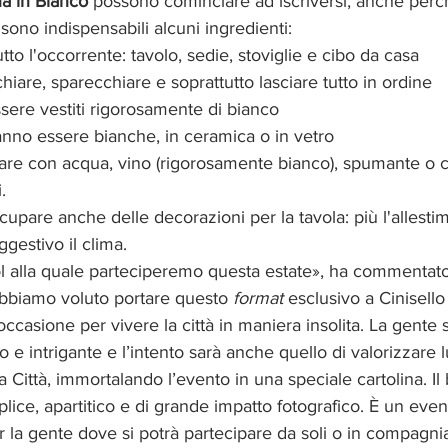
a in Bianco
 possono cominciare ad iscriversi, anche perc
sono indispensabili alcuni ingredienti: 
tto l'occorrente: tavolo, sedie, stoviglie e cibo da casa 
iare, sparecchiare e soprattutto lasciare tutto in ordine 
ssere vestiti rigorosamente di bianco
ranno essere bianche, in ceramica o in vetro
giare con acqua, vino (rigorosamente bianco), spumante o
.
cupare anche delle decorazioni per la tavola: più l'allesti
gestivo il clima.
l alla quale parteciperemo questa estate», ha commentato 
Abbiamo voluto portare questo 
format
 esclusivo a Cinisell
occasione per vivere la città in maniera insolita. La gente s
 e intrigante e l’intento sarà anche quello di valorizzare 
a Città, immortalando l’evento in una speciale cartolina. Il
lice, apartitico e di grande impatto fotografico. È un even
er la gente dove si potrà partecipare da soli o in compagnia