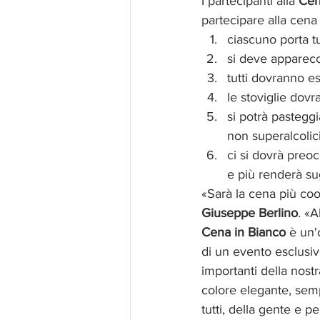
I partecipanti alla 
Cen
partecipare alla cena 
ciascuno porta tu
si deve apparecch
tutti dovranno e
le stoviglie dov
si potrà pasteg
non superalcolici
ci si dovrà preoc
e più renderà sug
«Sarà la cena più coo
Giuseppe Berlino
. «
Cena in Bianco
 è un'
di un evento esclusivo
importanti della nostr
colore elegante, semp
tutti, della gente e p