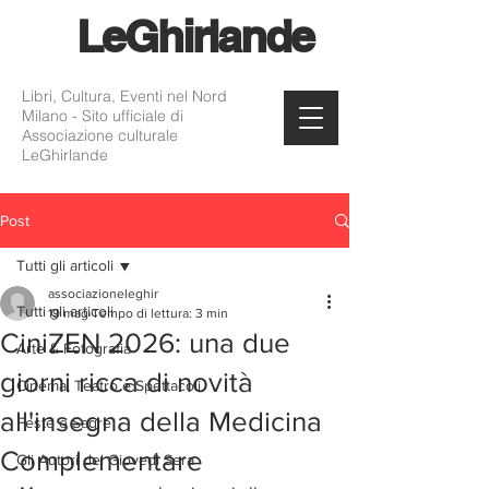
Le
Ghirlande
Libri, Cultura, Eventi nel Nord
Milano - Sito ufficiale di
Associazione culturale
LeGhirlande
Post
Tutti gli articoli
associazioneleghir
Tutti gli articoli
19 mag
Tempo di lettura: 3 min
CiniZEN 2026: una due
Arte & Fotografia
giorni ricca di novità
Cinema, Teatro e Spettacoli
all'insegna della Medicina
Feste e Sagre
Complementare
Gli Autori del Giovedì Sera