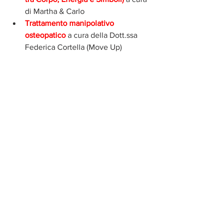
di Martha & Carlo 
Trattamento manipolativo 
osteopatico 
a cura della Dott.ssa 
Federica Cortella (Move Up)
Trattamenti Shiatsu 
a cura di Il 
Cerchio Onlus (Monastero ZEN) 
Massaggio Kobido 
a cura di 
Harmony & Beauty
Studio e analisi dell’iride 
a cura di 
Elisabetta Parapini (Il Girasole)
Riflessologia plantare 
a cura di 
Albachiara De Tommaso 
Reiki e Tui-Na 
a cura di Semi 
d’Equilibrio
Nelle sale interne del piano terra della 
Villa del Settecento, potrete anche 
godere delle proposte dei nostri Soci 