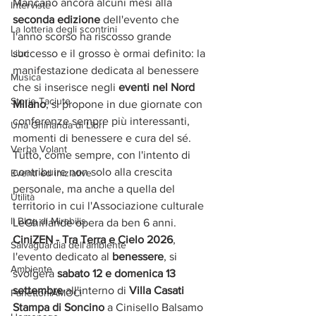
Mancano ancora alcuni mesi alla 
Interviste
seconda edizione
 dell'evento che 
La lotteria degli scontrini
l'anno scorso ha riscosso grande 
Libri
successo e il grosso è ormai definito: la 
manifestazione dedicata al benessere 
Musica
che si inserisce negli 
eventi nel Nord 
Storie Taciute
Milano
, si propone in due giornate con 
conferenze sempre più interessanti, 
Una Ghirlanda di Libri
momenti di benessere e cura del sé. 
Verba Volant
Tutto, come sempre, con l'intento di 
contribuire non solo alla crescita 
Eventi ed iniziative
personale, ma anche a quella del 
Utilità
territorio in cui l'Associazione culturale 
Il Blog di Mirabilis
LeGhirlande opera da ben 6 anni.
CiniZEN - Tra Terra e Cielo 2026
, 
Salvaguardia dell'ambiente
l'evento dedicato al 
benessere
,
si 
Ambiente
svolgerà 
sabato 12 e domenica 13 
settembre
 all'interno di 
Villa Casati 
PanettoniAMOCi
Stampa di Soncino
 a Cinisello Balsamo 