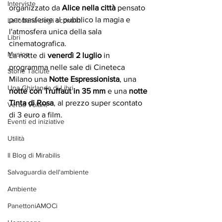
Interviste
organizzato da 
Alice nella città
 pensato 
per trasferire al pubblico la magia e 
La lotteria degli scontrini
l'atmosfera unica della sala 
Libri
cinematografica.
Musica
La notte di 
venerdì 2 luglio
 in 
programma nelle sale di Cineteca 
Storie Taciute
Milano una
 Notte Espressionista
, una
Una Ghirlanda di Libri
notte con Truffaut in 35 mm
 e una 
notte 
Tinta di Rosa
, al prezzo super scontato 
Verba Volant
di 3 euro a film.
Eventi ed iniziative
Utilità
Il Blog di Mirabilis
Salvaguardia dell'ambiente
Ambiente
PanettoniAMOCi