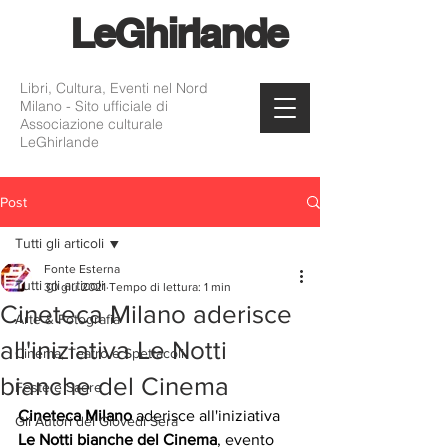
Le
Ghirlande
Libri, Cultura, Eventi nel Nord
Milano - Sito ufficiale di
Associazione culturale
LeGhirlande
Post
Tutti gli articoli
Fonte Esterna
Tutti gli articoli
30 giu 2021
Tempo di lettura: 1 min
Cineteca Milano aderisce
Arte & Fotografia
all'iniziativa Le Notti
Cinema, Teatro e Spettacoli
bianche del Cinema
Feste e Sagre
Cineteca Milano
 aderisce all'iniziativa 
Gli Autori del Giovedì Sera
Le Notti bianche del Cinema
, evento 