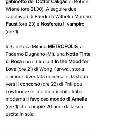
gabinetto del Dottor Caligari
 di Robert 
Wiene (ore 21.30). A seguire due 
capolavori di Friedrich Wilhelm Murnau: 
Faust
 (ore 23) e 
Nosferatu il vampiro
(ore 1).
In Cineteca Milano 
METROPOLIS
, a 
Paderno Dugnano (MI), una 
Notte Tinta 
di Rosa
 con il film cult 
In the Mood for 
Love
 (ore 21) di Wong Kar-wai, storia 
d'amore diventata universale, la storia 
vera 
Il concorso
 (ore 23) di Philippa 
Lowthorpe e l'indimenticabile fiaba 
moderna 
Il favoloso mondo di Amelie
(ore 1) che compie 20 anni dalla sua 
uscita in sala.