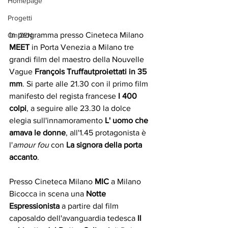
Homepage
Progetti
In programma presso Cineteca Milano 
CiniZEN
MEET
 in Porta Venezia a Milano tre 
grandi film del maestro della Nouvelle 
Vague 
François Truffautproiettati in 35 
mm
. Si parte alle 21.30 con il primo film 
manifesto del regista francese 
I 400 
colpi
, a seguire alle 23.30 la dolce 
elegia sull'innamoramento 
L' uomo che 
amava le donne
, all'1.45 protagonista è 
l'
amour fou
 con 
La signora della porta 
accanto
.
Presso Cineteca Milano 
MIC
 a Milano 
Bicocca in scena una 
Notte 
Espressionista
 a partire dal film 
caposaldo dell'avanguardia tedesca 
Il 