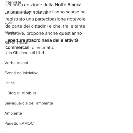
Interviste
seconda edizione della 
Notte Bianca
, 
un appuntamento che l'anno scorso ha 
La lotteria degli scontrini
registrato una partecipazione notevole 
Libri
da parte dei cittadini e che, tra le tante 
Musica
iniziative, propone anche quest'anno 
l’
apertura straordinaria delle attività 
Storie Taciute
commerciali
 di vicinato.
Una Ghirlanda di Libri
Verba Volant
Eventi ed iniziative
Utilità
Il Blog di Mirabilis
Salvaguardia dell'ambiente
Ambiente
PanettoniAMOCi