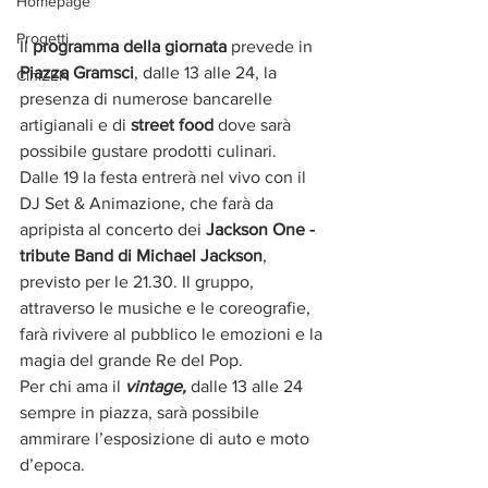
Homepage
Progetti
Il 
programma della giornata
 prevede in 
Piazza Gramsci
, dalle 13 alle 24, la 
CiniZEN
presenza di numerose bancarelle 
artigianali e di 
street food
 dove sarà 
possibile gustare prodotti culinari. 
Dalle 19 la festa entrerà nel vivo con il 
DJ Set & Animazione, che farà da 
apripista al concerto dei 
Jackson One - 
tribute Band di Michael Jackson
, 
previsto per le 21.30. Il gruppo, 
attraverso le musiche e le coreografie, 
farà rivivere al pubblico le emozioni e la 
magia del grande Re del Pop. 
Per chi ama il 
vintage,
 dalle 13 alle 24 
sempre in piazza, sarà possibile 
ammirare l’esposizione di auto e moto 
d’epoca.