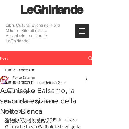
Le
Ghirlande
Libri, Cultura, Eventi nel Nord
Milano - Sito ufficiale di
Associazione culturale
LeGhirlande
Post
Tutti gli articoli
Fonte Esterna
Tutti gli articoli
18 set 2019
Tempo di lettura: 2 min
A Cinisello Balsamo, la
Arte & Fotografia
seconda edizione della
Cinema, Teatro e Spettacoli
Notte Bianca
Feste e Sagre
Sabato 21 settembre 
2019, in piazza 
Gli Autori del Giovedì Sera
Gramsci e in via Garibaldi, si svolge la 