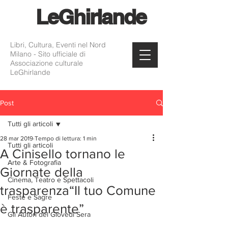
Le
Ghirlande
Libri, Cultura, Eventi nel Nord
Milano - Sito ufficiale di
Associazione culturale
LeGhirlande
Post
Tutti gli articoli
28 mar 2019
Tempo di lettura: 1 min
Tutti gli articoli
A Cinisello tornano le
Arte & Fotografia
Giornate della
Cinema, Teatro e Spettacoli
trasparenza“Il tuo Comune
Feste e Sagre
è trasparente”
Gli Autori del Giovedì Sera