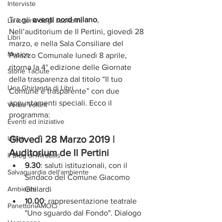
Interviste
Tra gli 
eventi nord milano
, 
La lotteria degli scontrini
Nell’auditorium de Il Pertini, giovedì 28 
Libri
marzo, e nella Sala Consiliare del 
Musica
Palazzo Comunale lunedì 8 aprile, 
ritorna la 4° edizione delle Giornate 
Storie Taciute
della trasparenza dal titolo “Il tuo 
Una Ghirlanda di Libri
Comune è trasparente”
con due 
appuntamenti speciali. Ecco il 
Verba Volant
programma:
Eventi ed iniziative
Giovedì 28 Marzo 2019 | 
Utilità
Auditorium de Il Pertini
Il Blog di Mirabilis
9.30
: saluti istituzionali, con il 
Salvaguardia dell'ambiente
Sindaco del Comune Giacomo 
Ambiente
Ghilardi
10.00
: rappresentazione teatrale 
PanettoniAMOCi
"Uno sguardo dal Fondo". Dialogo 