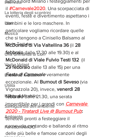
tutto il nord Milano i festeggiamenti per 
Interviste
il 
#Carnevale2020
. Una scorpacciata di 
La lotteria degli scontrini
eventi, feste e divertimento aspettano i 
Libri
bambini e le loro maschere. In 
particolare vogliamo ricordare quelle 
Musica
che si tengono a Cinisello Balsamo al 
Storie Taciute
McDonald di Via Valtellina 36
 (il
 28 
febbraio
 dalle 17.30 alle 19.30) e al 
Una Ghirlanda di Libri
McDonald di Viale Fulvio Testi 132
  (il 
Verba Volant
29 febbraio
 dalle 13 alle 15) per una 
Festa di Carnevale
 veramente 
Eventi ed iniziative
eccezionale. Al 
Burnout di Seveso 
(via 
Utilità
Vignazzola 20), invece, 
venerdì 28 
Il Blog di Mirabilis
febbraio 
dalle 21.30, una serata 
imperdibile per i grandi con 
Carnevale 
Salvaguardia dell'ambiente
2020 - Tiratardi Live @ Burnout Pub
:
Ambiente
tenetevi pronti a festeggiare il 
carnevale cantando e ballando al ritmo 
PanettoniAMOCi
delle più belle e famose canzoni degli 