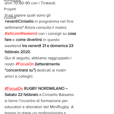
Homepage
anni 70-80-90 con i Tiratardi.
Progetti
Vuoi sapere quali sono gli 
CiniZEN
#
eventiCinisello
 in programma nel fine 
settimana? Allora consulta il nostro 
#articoloWeekend
con i consigli su 
cosa 
fare
 e
 come divertirsi 
in questo 
weekend 
tra venerdì 21 e domenica 23 
febbraio 2020. 
Qui di seguito, abbiamo raggruppato i 
nostri 
#FocusOn
 (letteralmente 
“concentrarsi su”)
 dedicati ai nostri 
amici e colleghi. 
#FocusOn
 RUGBY NORDMILANO – 
Sabato 22 febbraio
 a Cinisello Balsamo 
si tiene l’incontro di formazione per 
educatori e allenatori del MiniRugby. A 
tenere lo stage un professionista a 