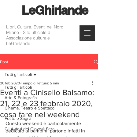
Le
Ghirlande
Libri, Cultura, Eventi nel Nord
Milano - Sito ufficiale di
Associazione culturale
LeGhirlande
Post
Tutti gli articoli
20 feb 2020
Tempo di lettura: 5 min
Tutti gli articoli
Eventi a Cinisello Balsamo:
Arte & Fotografia
21, 22 e 23 febbraio 2020,
Cinema, Teatro e Spettacoli
cosa fare nel weekend
Feste e Sagre
Questo weekend è particolarmente 
Gli Autori del Giovedì Sera
dedicato ai bambini: partono infatti in 