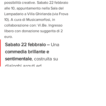
possibilità creative. Sabato 22 febbraio 
alle 10, appuntamento nella Sala del 
Lampadario a Villa Ghirlanda (via Frova 
10). A cura di Musicamorfosi, in 
collaborazione con: Vi.Be. Ingresso 
libero con donazione suggerita di 2 
euro.
Sabato 22 febbraio –
 Una 
commedia brillante e 
sentimentale
, costruita su 
dialoghi arguti ed 
effervescenti, gioca sui luoghi 
comuni della psicanalisi, il 
tormento del genio in crisi, le 
tattiche di avvicinamento 
reciproco tra uomo e donna e 