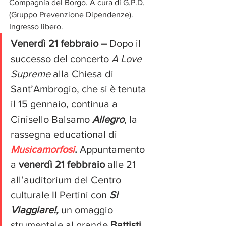
Compagnia del Borgo. A cura di G.P.D. 
(Gruppo Prevenzione Dipendenze). 
Ingresso libero.
Venerdì 21 febbraio
–
 Dopo il 
successo del concerto 
A Love 
Supreme 
alla Chiesa di 
Sant’Ambrogio, che si è tenuta 
il 15 gennaio,
continua a 
Cinisello Balsamo 
Allegro
, la 
rassegna educational di 
Musicamorfosi
. 
Appuntamento 
a 
venerdì 21 febbraio 
alle 21 
all’auditorium del Centro 
culturale Il Pertini con 
Si 
Viaggiare!, 
un omaggio 
strumentale al grande 
Battisti
. 