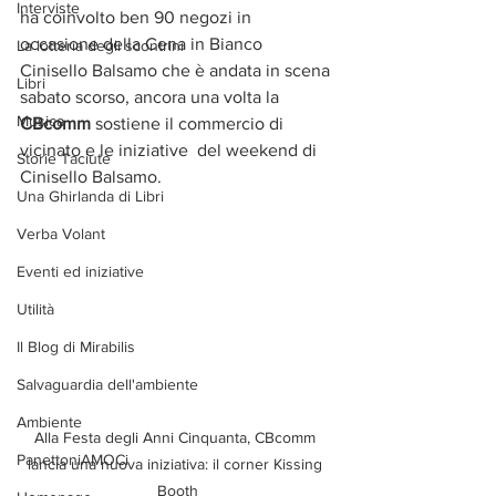
Interviste
ha coinvolto ben 90 negozi in 
occasione della Cena in Bianco 
La lotteria degli scontrini
Cinisello Balsamo che è andata in scena 
Libri
sabato scorso, ancora una volta la
Musica
CBcomm
 sostiene il commercio di 
vicinato e le iniziative  del weekend di 
Storie Taciute
Cinisello Balsamo.
Una Ghirlanda di Libri
Verba Volant
Eventi ed iniziative
Utilità
Il Blog di Mirabilis
Salvaguardia dell'ambiente
Ambiente
Alla Festa degli Anni Cinquanta, CBcomm 
PanettoniAMOCi
lancia una nuova iniziativa: il corner Kissing 
Booth