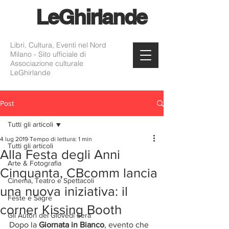
Le
Ghirlande
Libri, Cultura, Eventi nel Nord
Milano - Sito ufficiale di
Associazione culturale
LeGhirlande
Post
Tutti gli articoli
4 lug 2019
Tempo di lettura: 1 min
Tutti gli articoli
Alla Festa degli Anni
Arte & Fotografia
Cinquanta, CBcomm lancia
Cinema, Teatro e Spettacoli
una nuova iniziativa: il
Feste e Sagre
corner Kissing Booth
Gli Autori del Giovedì Sera
Dopo la 
Giornata in Bianco
, evento che 