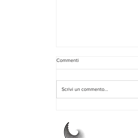
Commenti
Scrivi un commento...
Conosci il Tango Olistico? Il 12
e il 13 settembre puoi provarlo
a CiniZEN 2026