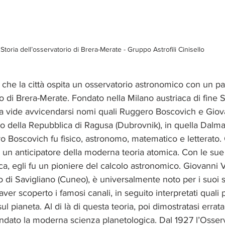
Storia dell’osservatorio di Brera-Merate - Gruppo Astrofili Cinisello
che la città ospita un osservatorio astronomico con un pa
o di Brera-Merate. Fondato nella Milano austriaca di fine S
ra vide avvicendarsi nomi quali Ruggero Boscovich e Giova
rio della Repubblica di Ragusa (Dubrovnik), in quella Dalma
o Boscovich fu fisico, astronomo, matematico e letterato.
 fu un anticipatore della moderna teoria atomica. Con le sue
, egli fu un pioniere del calcolo astronomico. Giovanni V
io di Savigliano (Cuneo), è universalmente noto per i suoi s
aver scoperto i famosi canali, in seguito interpretati quali 
sul pianeta. Al di là di questa teoria, poi dimostratasi errata
fondato la moderna scienza planetologica. Dal 1927 l’Osserv