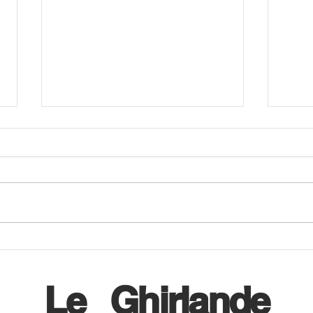
Il 12 settembre CiniZEN
A CI
festeggia la decima edizione
al b
della Giornata Mondiale
dei l
Le
Ghirlande
dell'Health QiGong