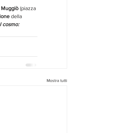
 
Muggiò
 (piazza 
ione 
della 
l cosmo: 
Mostra tutti