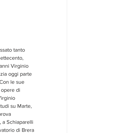
ssato tanto 
ettecento, 
nni Virginio 
zia oggi parte 
 Con le sue 
 opere di 
irginio 
tudi su Marte, 
prova 
, a Schiaparelli 
atorio di Brera 