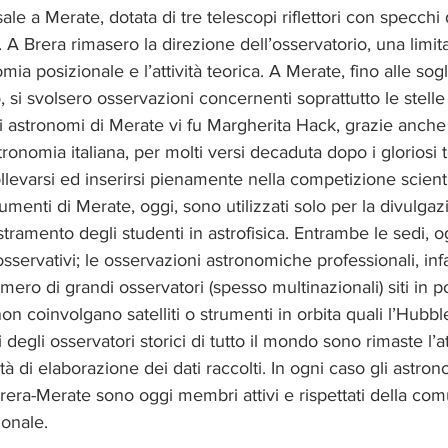
le a Merate, dotata di tre telescopi riflettori con specchi
 Brera rimasero la direzione dell’osservatorio, una limitat
mia posizionale e l’attività teorica. A Merate, fino alle sogl
, si svolsero osservazioni concernenti soprattutto le stell
gli astronomi di Merate vi fu Margherita Hack, grazie anche 
ronomia italiana, per molti versi decaduta dopo i gloriosi 
ollevarsi ed inserirsi pienamente nella competizione scienti
rumenti di Merate, oggi, sono utilizzati solo per la divulgaz
tramento degli studenti in astrofisica. Entrambe le sedi, o
sservativi; le osservazioni astronomiche professionali, infa
mero di grandi osservatori (spesso multinazionali) siti in po
on coinvolgano satelliti o strumenti in orbita quali l’Hubb
degli osservatori storici di tutto il mondo sono rimaste l’att
tà di elaborazione dei dati raccolti. In ogni caso gli astron
Brera-Merate sono oggi membri attivi e rispettati della com
onale. 