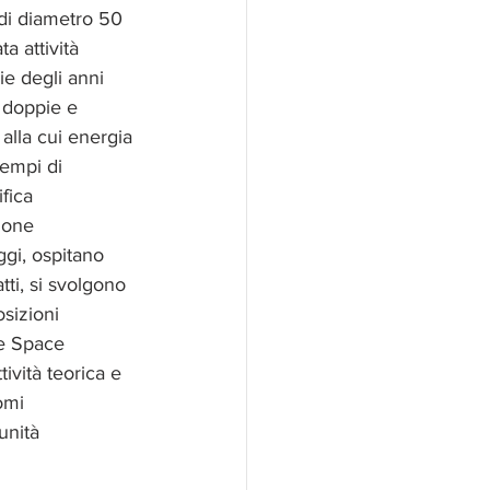
 di diametro 50 
a attività 
ie degli anni 
e doppie e 
alla cui energia 
tempi di 
fica 
ione 
ggi, ospitano 
tti, si svolgono 
sizioni 
le Space 
ività teorica e 
omi 
unità 