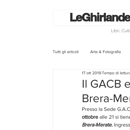
Le
Ghirlande
Libri, Cul
Tutti gli articoli
Arte & Fotografia
17 ott 2019
Tempo di lettur
La lotteria degli scontrini
Libri
Il GACB e 
Brera-Me
Eventi ed iniziative
Utilità
Presso la Sede G.A.C.
ottobre
 alle 21 si ti
Homepage
Progetti
Cini
Brera-Merate
. 
Ingress