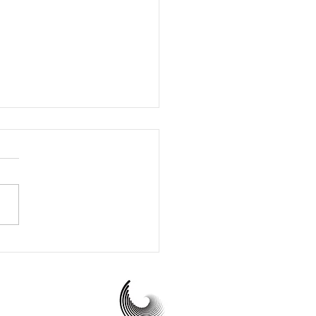
NiZEN due giorni dedicati
enessere delle donne e
oro bambini