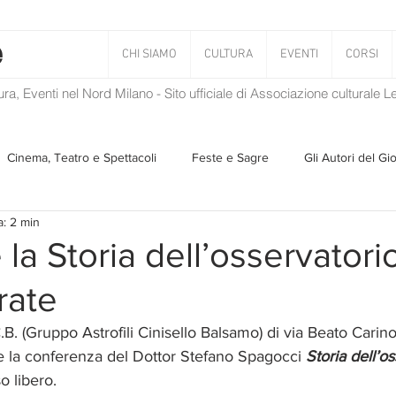
CHI SIAMO
CULTURA
EVENTI
CORSI
tura, Eventi nel Nord Milano - Sito ufficiale di Associazione culturale 
Cinema, Teatro e Spettacoli
Feste e Sagre
Gli Autori del Gi
a: 2 min
Musica
Storie Taciute
Una Ghirlanda di Libri
Verba
la Storia dell’osservatorio
rate
Il Blog di Mirabilis
Salvaguardia dell'ambiente
Ambiente
B. (Gruppo Astrofili Cinisello Balsamo) di via Beato Carino
ene la conferenza del Dottor Stefano Spagocci 
Storia dell’os
ZEN
o libero.