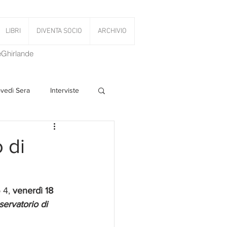
LIBRI
DIVENTA SOCIO
ARCHIVIO
LeGhirlande
ovedì Sera
Interviste
 Volant
 di
PanettoniAMOCi
 4, 
venerdì 18 
servatorio di 