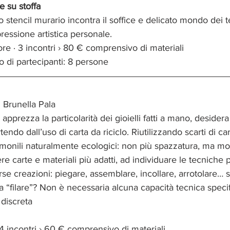
e su stoffa
o stencil murario incontra il soffice e delicato mondo dei tes
spressione artistica personale.
re · 3 incontri › 80 € comprensivo di materiali
di partecipanti: 8 persone
 Brunella Pala
i apprezza la particolarità dei gioielli fatti a mano, desidera
tendo dall’uso di carta da riciclo. Riutilizzando scarti di ca
onili naturalmente ecologici: non più spazzatura, ma moni
e carte e materiali più adatti, ad individuare le tecniche 
rse creazioni: piegare, assemblare, incollare, arrotolare… 
ra “filare”? Non è necessaria alcuna capacità tecnica specif
 discreta
 4 incontri › 60 € comprensivo di materiali