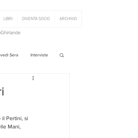
LIBRI
DIVENTA SOCIO
ARCHIVIO
LeGhirlande
ovedì Sera
Interviste
 Volant
i
PanettoniAMOCi
l Pertini, si 
lle Mani, 