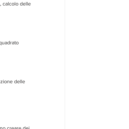
, calcolo delle 
 quadrato 
azione delle 
ono creare dei 