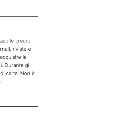
sibile creare 
ali, riviste e 
cquisire la 
i. Durante gi 
di carta. Non è 
.