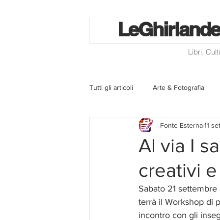
Le
Ghirlande
Libri, Cul
Tutti gli articoli
Arte & Fotografia
Fonte Esterna
11 se
La lotteria degli scontrini
Libri
Al via I s
creativi e
Eventi ed iniziative
Utilità
Sabato 21 settembre 20
terrà il Workshop di p
Homepage
Progetti
Cini
incontro con gli inseg