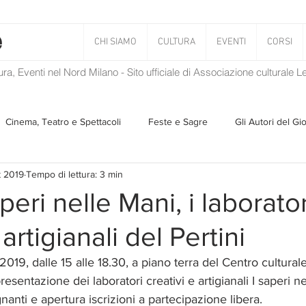
CHI SIAMO
CULTURA
EVENTI
CORSI
tura, Eventi nel Nord Milano - Sito ufficiale di Associazione culturale 
Cinema, Teatro e Spettacoli
Feste e Sagre
Gli Autori del Gi
t 2019
Tempo di lettura: 3 min
Musica
Storie Taciute
Una Ghirlanda di Libri
Verba
aperi nelle Mani, i laborator
 artigianali del Pertini
Il Blog di Mirabilis
Salvaguardia dell'ambiente
Ambiente
19, dalle 15 alle 18.30, a piano terra del Centro culturale i
resentazione dei laboratori creativi e artigianali I saperi ne
ZEN
nanti e apertura iscrizioni a partecipazione libera.