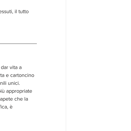
suti, il tutto 
 dar vita a 
rta e cartoncino 
li unici. 
più appropriate 
sapete che la 
ica, è 