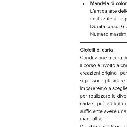
Mandala di color
L’antica arte dell
finalizzato all’e
Durata corso: 6 o
Numero massimo 
Gioielli di carta
Conduzione a cura di
Il corso è rivolto a ch
creazioni originali par
si possono plasmare m
Impareremo a sceglier
per realizzare le dive
carta si può addirittu
sufficiente avere una
manualità.
Durata corso: 8 ore ·