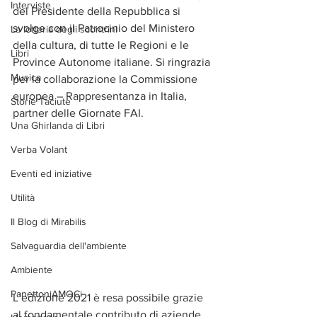
Interviste
del Presidente della Repubblica si 
svolge con il Patrocinio del Ministero 
La lotteria degli scontrini
della cultura, di tutte le Regioni e le 
Libri
Province Autonome italiane. Si ringrazia 
Musica
per la collaborazione la Commissione 
europea – Rappresentanza in Italia, 
Storie Taciute
partner delle Giornate FAI.
Una Ghirlanda di Libri
Verba Volant
Eventi ed iniziative
Utilità
Il Blog di Mirabilis
Salvaguardia dell'ambiente
Ambiente
PanettoniAMOCi
L’edizione 2021 è resa possibile grazie 
al fondamentale contributo di aziende 