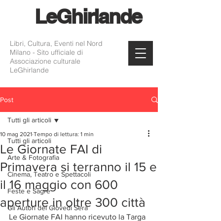
Le
Ghirlande
Libri, Cultura, Eventi nel Nord
Milano - Sito ufficiale di
Associazione culturale
LeGhirlande
Post
Tutti gli articoli
10 mag 2021
Tempo di lettura: 1 min
Tutti gli articoli
Le Giornate FAI di
Arte & Fotografia
Primavera si terranno il 15 e
Cinema, Teatro e Spettacoli
il 16 maggio con 600
Feste e Sagre
aperture in oltre 300 città
Gli Autori del Giovedì Sera
Le Giornate FAI hanno ricevuto la Targa 