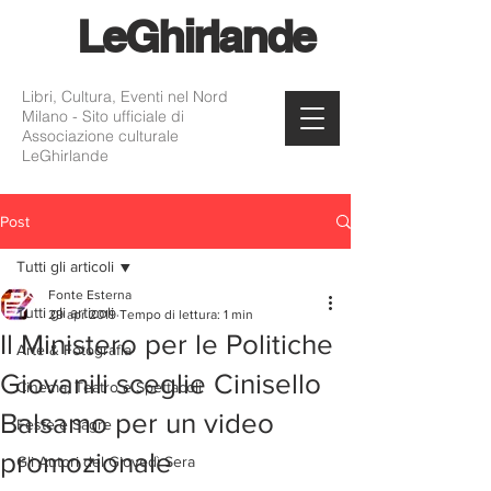
Le
Ghirlande
Libri, Cultura, Eventi nel Nord
Milano - Sito ufficiale di
Associazione culturale
LeGhirlande
Post
Tutti gli articoli
Fonte Esterna
Tutti gli articoli
29 apr 2019
Tempo di lettura: 1 min
Il Ministero per le Politiche
Arte & Fotografia
Giovanili sceglie Cinisello
Cinema, Teatro e Spettacoli
Balsamo per un video
Feste e Sagre
promozionale
Gli Autori del Giovedì Sera