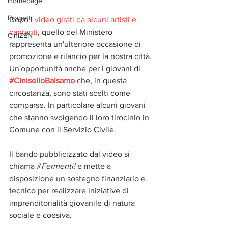
Homepage
Progetti
Dopo i 
video girati da alcuni artisti e 
cantanti
, quello del Ministero 
CiniZEN
rappresenta un'ulteriore occasione di 
promozione e rilancio per la nostra città. 
Un'opportunità anche per i giovani di 
#CiniselloBalsamo
 che, in questa 
circostanza, sono stati scelti come 
comparse. In particolare alcuni giovani 
che stanno svolgendo il loro tirocinio in 
Comune con il Servizio Civile. 
Il bando pubblicizzato dal video si 
chiama #
Fermenti! 
e mette a 
disposizione un sostegno finanziario e 
tecnico per realizzare iniziative di 
imprenditorialità giovanile di natura 
sociale e coesiva.