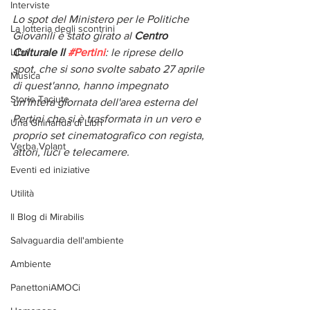
Interviste
Lo spot del Ministero per le Politiche 
La lotteria degli scontrini
Giovanili è stato girato al 
Centro 
Libri
Culturale Il 
#Pertini
: le riprese dello 
spot, che si sono svolte sabato 27 aprile 
Musica
di quest'anno, hanno impegnato 
Storie Taciute
un'intera giornata dell'area esterna del 
Pertini che si è trasformata in un vero e 
Una Ghirlanda di Libri
proprio set cinematografico con regista, 
Verba Volant
attori, luci e telecamere.
Eventi ed iniziative
Utilità
Il Blog di Mirabilis
Salvaguardia dell'ambiente
Ambiente
PanettoniAMOCi