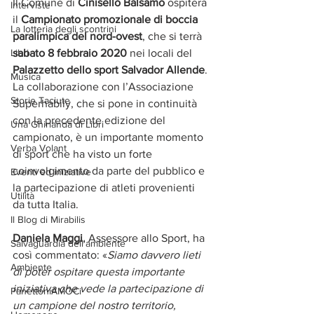
Il Comune di 
Cinisello Balsamo
 ospiterà 
Interviste
il 
Campionato promozionale di boccia 
La lotteria degli scontrini
paralimpica del nord-ovest
, che si terrà 
Libri
sabato 8 febbraio 2020
 nei locali del 
Palazzetto dello sport Salvador Allende
. 
Musica
La collaborazione con l’Associazione 
Storie Taciute
Superhabily, che si pone in continuità 
con la precedente edizione del 
Una Ghirlanda di Libri
campionato, è un importante momento 
Verba Volant
di sport che ha visto un forte 
coinvolgimento da parte del pubblico e 
Eventi ed iniziative
la partecipazione di atleti provenienti 
Utilità
da tutta Italia.
Il Blog di Mirabilis
Daniela Maggi
, Assessore allo Sport, ha 
Salvaguardia dell'ambiente
così commentato: «
Siamo davvero lieti 
Ambiente
di poter ospitare questa importante 
iniziativa che vede la partecipazione di 
PanettoniAMOCi
un campione del nostro territorio, 