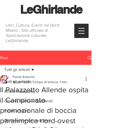
Le
Ghirlande
Libri, Cultura, Eventi nel Nord
Milano - Sito ufficiale di
Associazione culturale
LeGhirlande
Post
Tutti gli articoli
Fonte Esterna
Tutti gli articoli
16 gen 2020
Tempo di lettura: 1 min
Il Palazzetto Allende ospita
Arte & Fotografia
il Campionato
Cinema, Teatro e Spettacoli
promozionale di boccia
Feste e Sagre
paralimpica nord-ovest
Gli Autori del Giovedì Sera