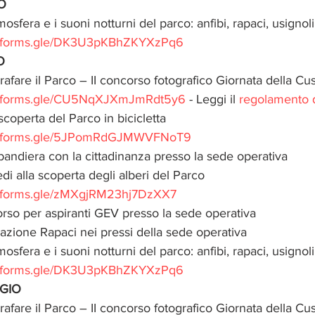
O
mosfera e i suoni notturni del parco: anfibi, rapaci, usignoli
://forms.gle/DK3U3pKBhZKYXzPq6
O
rafare il Parco – II concorso fotografico Giornata della Cu
://forms.gle/CU5NqXJXmJmRdt5y6
 - Leggi il 
regolamento 
 scoperta del Parco in bicicletta
://forms.gle/5JPomRdGJMWVFNoT9
abandiera con la cittadinanza presso la sede operativa
edi alla scoperta degli alberi del Parco
//forms.gle/zMXgjRM23hj7DzXX7
Corso per aspiranti GEV presso la sede operativa
razione Rapaci nei pressi della sede operativa
mosfera e i suoni notturni del parco: anfibi, rapaci, usignoli
://forms.gle/DK3U3pKBhZKYXzPq6
GIO
rafare il Parco – II concorso fotografico Giornata della Cu