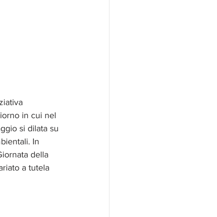
iativa 
orno in cui nel 
ggio si dilata su 
ientali. In 
iornata della 
riato a tutela 