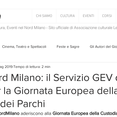
CHI SIAMO
CULTURA
EVENTI
CORSI
tura, Eventi nel Nord Milano - Sito ufficiale di Associazione culturale 
Cinema, Teatro e Spettacoli
Feste e Sagre
Gli Autori del Gi
ag 2019
Tempo di lettura: 2 min
Musica
Storie Taciute
Una Ghirlanda di Libri
Verba
d Milano: il Servizio GEV 
 la Giornata Europea dell
Il Blog di Mirabilis
Salvaguardia dell'ambiente
Ambiente
dei Parchi
ZEN
ordMilano
 aderiscono alla 
Giornata Europea della Custodia