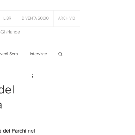
LIBRI
DIVENTA SOCIO
ARCHIVIO
LeGhirlande
ovedì Sera
Interviste
 Volant
del
a
PanettoniAMOCi
 dei Parchi 
nel 