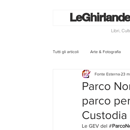
Le
Ghirlande
Libri, Cul
Tutti gli articoli
Arte & Fotografia
Fonte Esterna
23 m
La lotteria degli scontrini
Libri
Parco Nor
parco per
Eventi ed iniziative
Utilità
Custodia 
Homepage
Progetti
Cini
Le GEV del #
ParcoN