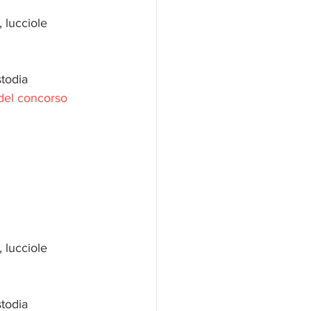
, lucciole 
stodia
del concorso
, lucciole
stodia