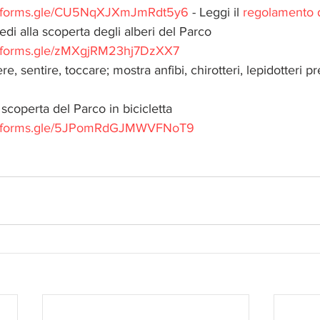
://forms.gle/CU5NqXJXmJmRdt5y6
 - Leggi il 
regolamento 
iedi alla scoperta degli alberi del Parco
//forms.gle/zMXgjRM23hj7DzXX7
re, sentire, toccare; mostra anfibi, chirotteri, lepidotteri p
a scoperta del Parco in bicicletta
://forms.gle/5JPomRdGJMWVFNoT9