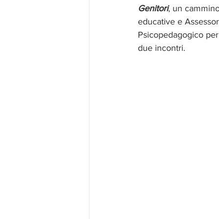
Genitori
, un cammino d
educative e Assessora
Psicopedagogico per l
due incontri.