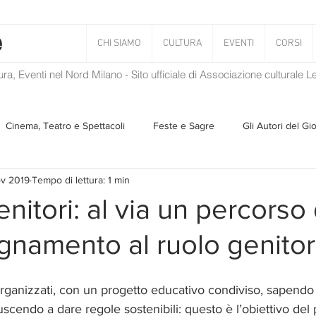
CHI SIAMO
CULTURA
EVENTI
CORSI
tura, Eventi nel Nord Milano - Sito ufficiale di Associazione culturale 
Cinema, Teatro e Spettacoli
Feste e Sagre
Gli Autori del Gi
ov 2019
Tempo di lettura: 1 min
Musica
Storie Taciute
Una Ghirlanda di Libri
Verba
nitori: al via un percorso 
namento al ruolo genitor
Il Blog di Mirabilis
Salvaguardia dell'ambiente
Ambiente
rganizzati, con un progetto educativo condiviso, sapendo 
ZEN
 riuscendo a dare regole sostenibili: questo è l’obiettivo del