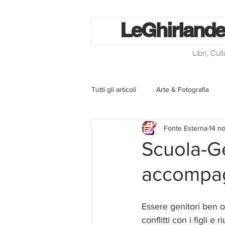
Le
Ghirlande
Libri, Cul
Tutti gli articoli
Arte & Fotografia
Fonte Esterna
14 n
La lotteria degli scontrini
Libri
Scuola-Ge
accompag
Eventi ed iniziative
Utilità
Essere genitori ben o
Homepage
Progetti
Cini
conflitti con i figli e