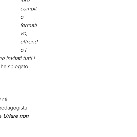
loro 
compit
o 
formati
vo, 
offrend
o i 
invitati tutti i 
, ha spiegato 
 
nti.
 pedagogista 
è 
Urlare non 