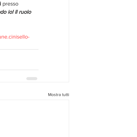
i
 presso 
o io! Il ruolo 
e.cinisello-
Mostra tutti