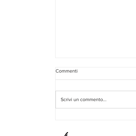
Commenti
Scrivi un commento...
Conosci il Tango Olistico? Il 12
e il 13 settembre puoi provarlo
a CiniZEN 2026