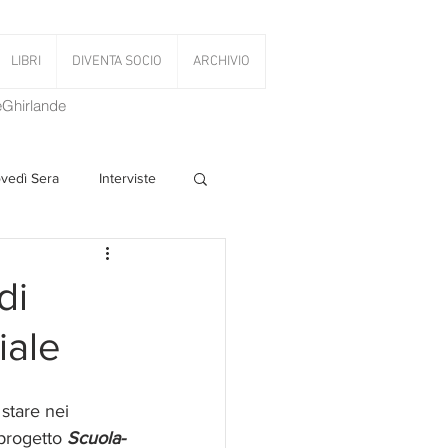
LIBRI
DIVENTA SOCIO
ARCHIVIO
LeGhirlande
ovedì Sera
Interviste
 Volant
di
iale
PanettoniAMOCi
stare nei 
 progetto 
Scuola-