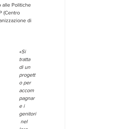
 alle Politiche 
P (Centro 
anizzazione di 
«Si 
tratta 
di un 
progett
o per 
accom
pagnar
e i 
genitori
 nel 