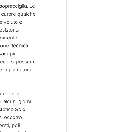
sopracciglia. Le 
a curare qualche 
e voluta e 
 esistono 
 momento 
orie: 
tecnica 
 sarà più 
vece, si possono 
ciglia naturali 
ere alla 
 alcuni giorni 
tetico Solo 
a, occorre 
ati, peli 