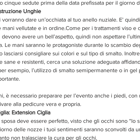
 cinque sedute prima della data prefissata per il giorno d
struzione Unghie
tati vorranno dare un’occhiata al tuo anello nuziale. E’ quind
 mani vellutate e in ordine.Come per i trattamenti viso e 
 devono avere un bell’aspetto, quindi non aspettare l’ulti
. Le mani saranno le protagoniste durante lo scambio degli
lasciarsi consigliare sui colori e sul tipo di smalto. Inoltre, 
sane e resistenti, cerca una soluzione adeguata affidandot
 per esempio, l’utilizzo di smalto semipermanente o in gel 
portante.
, è necessario preparare per l’evento anche i piedi, con
ivare alla pedicure vera e propria.
glia: Extension Ciglia
 sposa deve essere perfetto, visto che gli occhi sono “lo 
giorno delle nozze i tuoi sentimenti saranno sconvolti da un
nto non tralasciare la cura per gli occhi. 