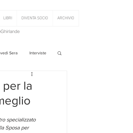
LIBRI
DIVENTA SOCIO
ARCHIVIO
LeGhirlande
ovedì Sera
Interviste
 Volant
 per la
 meglio
PanettoniAMOCi
ro specializzato 
lla Sposa per 