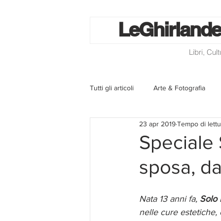
Le
Ghirlande
Libri, Cul
Tutti gli articoli
Arte & Fotografia
23 apr 2019
Tempo di lettu
La lotteria degli scontrini
Libri
Speciale 
sposa, da
Eventi ed iniziative
Utilità
Nata 13 anni fa, 
Solo
Homepage
Progetti
Cini
nelle cure estetiche, 