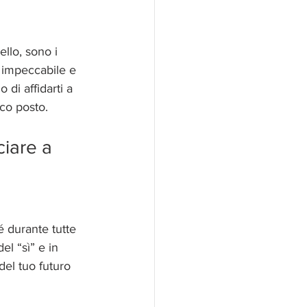
llo, sono i 
e impeccabile e 
 di affidarti a 
ico posto.
ciare a 
é durante tutte 
el “sì” e in 
 del tuo futuro 