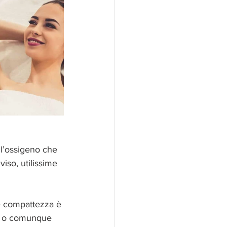
ll’ossigeno che 
iso, utilissime 
 e compattezza è 
ti o comunque 