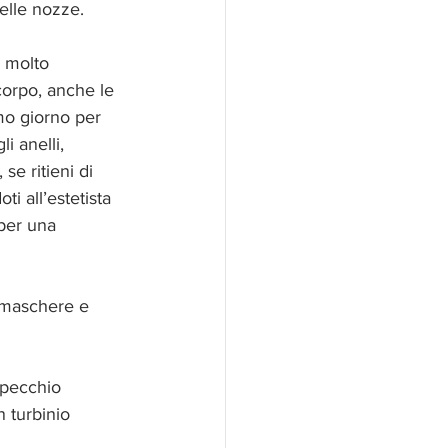
elle nozze.
i molto 
corpo, anche le 
mo giorno per 
 anelli, 
se ritieni di 
i all’estetista 
per una 
 maschere e 
specchio 
 turbinio 