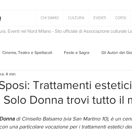
CHI SIAMO
CULTURA
EVENTI
CORSI
tura, Eventi nel Nord Milano - Sito ufficiale di Associazione culturale 
Cinema, Teatro e Spettacoli
Feste e Sagre
Gli Autori del Gi
ra: 4 min
Musica
Storie Taciute
Una Ghirlanda di Libri
Verba
Sposi: Trattamenti estetici
 Solo Donna trovi tutto il
Il Blog di Mirabilis
Salvaguardia dell'ambiente
Ambiente
 Donna 
di Cinisello Balsamo (via San Martino 10), è un cent
ZEN
con una particolare vocazione per i trattamenti estetici de