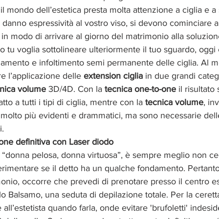
 il mondo dell’estetica presta molta attenzione a ciglia e a 
e danno espressività al vostro viso, si devono cominciare 
 in modo di arrivare al giorno del matrimonio alla soluzion
o tu voglia sottolineare ulteriormente il tuo sguardo, oggi
ngamento e infoltimento semi permanente delle ciglia. Al
e l’applicazione delle 
extension ciglia
 in due grandi categ
cnica volume
 3D/4D. Con la 
tecnica one-to-one
 il risultato
to a tutti i tipi di ciglia, mentre con la 
tecnica volume
, in
i molto più evidenti e drammatici, ma sono necessarie delle 
i.
ione definitiva con Laser diodo
e “donna pelosa, donna virtuosa”, è sempre meglio non ced
erimentare se il detto ha un qualche fondamento. Pertanto,
onio, occorre che prevedi di prenotare presso il centro es
o Balsamo, una seduta di depilazione totale. Per la cerett
ll’estetista quando farla, onde evitare 'brufoletti' indesider