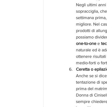
Negli ultimi anni
sopracciglia, ch
settimana prima,
migliore. Nel cas
prodotti di allu
possiamo divider
one-to-one
 e 
te
naturale ed è adat
ottenere risultat
medio-forti o fort
Ceretta o epilaz
Anche se
si dic
tentazione di sp
prima del matrim
Donna di Cinisell
sempre chiedere a