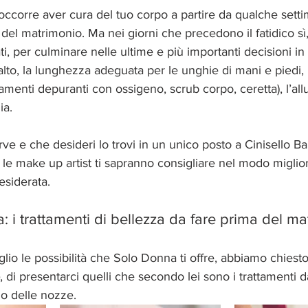
occorre aver cura del tuo corpo a partire da qualche sett
el matrimonio. Ma nei giorni che precedono il fatidico sì, 
i, per culminare nelle ultime e più importanti decisioni i
alto, la lunghezza adeguata per le unghie di mani e piedi, i
ttamenti depuranti con ossigeno, scrub corpo, ceretta), l’a
ia.
erve e che desideri lo trovi in un unico posto a Cinisello B
le make up artist ti sapranno consigliare nel modo miglior
esiderata.
: i trattamenti di bellezza da fare prima del ma
lio le possibilità che Solo Donna ti offre, abbiamo chiesto
, di presentarci quelli che secondo lei sono i trattamenti d
no delle nozze.