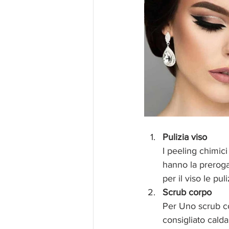
Pulizia viso
I peeling chimici
hanno la prerogat
per il viso le pul
Scrub corpo
Per Uno scrub co
consigliato cald