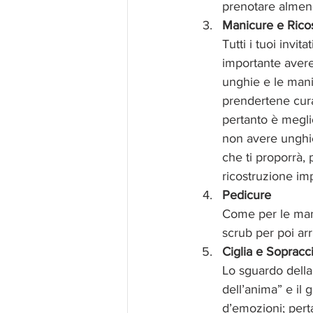
prenotare almeno
Manicure e Rico
Tutti i tuoi invi
importante avere
unghie e le mani
prendertene cura
pertanto è meglio 
non avere unghie 
che ti proporrà,
ricostruzione im
Pedicure
Come per le mani
scrub per poi arr
Ciglia e Sopracci
Lo sguardo della
dell’anima” e il 
d’emozioni; perta