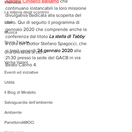
Astrofili Cinisello Balsamo
 che 
Interviste
continuano instancabili la loro missione 
La lotteria degli scontrini
divulgativa dedicata alla scoperta del 
Libri
cielo. Qui di seguito il programma di 
gennaio 2020 che comprende anche la 
Musica
conferenza dal titolo 
La stella di Tabby
Storie Taciute
a cura del Dottor Stefano Spagocci, che 
si terrà venerdì 
24 gennaio 2020
 alle 
Una Ghirlanda di Libri
21.30 presso la sede del GACB in via 
Verba Volant
Beato Carino 4.  
Eventi ed iniziative
Utilità
Il Blog di Mirabilis
Salvaguardia dell'ambiente
Ambiente
PanettoniAMOCi