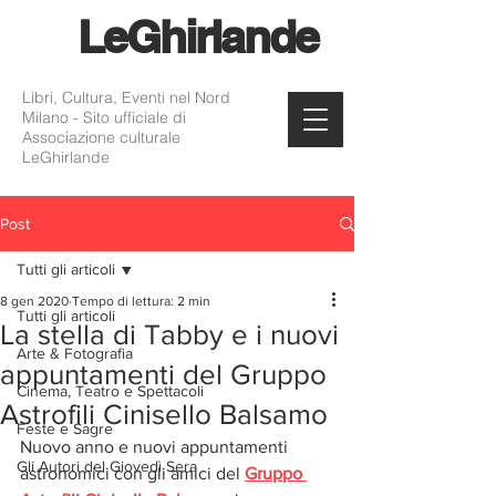
Le
Ghirlande
Libri, Cultura, Eventi nel Nord
Milano - Sito ufficiale di
Associazione culturale
LeGhirlande
Post
Tutti gli articoli
8 gen 2020
Tempo di lettura: 2 min
Tutti gli articoli
La stella di Tabby e i nuovi
Arte & Fotografia
appuntamenti del Gruppo
Cinema, Teatro e Spettacoli
Astrofili Cinisello Balsamo
Feste e Sagre
Nuovo anno e nuovi appuntamenti 
Gli Autori del Giovedì Sera
astronomici con gli amici del 
Gruppo 