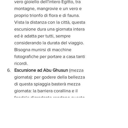
vero gioiello dell'intero Egitto, tra 
montagne, mangrovie e un vero e 
proprio trionfo di flora e di fauna. 
Vista la distanza con la città, questa 
escursione dura una giornata intera 
ed è adatta per tutti, sempre 
considerando la durata del viaggio. 
Bisogna munirsi di macchine 
fotografiche per portare a casa tanti 
ricordi.
Escursione ad Abu Ghusun
 (mezza 
giornata): per godere della bellezza 
di questa spiaggia basterà mezza 
giornata: la barriera corallina e il 
fondale digradante rendono questo 
luogo davvero imperdibile.
Escursione al porto romano di Myos 
Hormos
 (mezza giornata): ideale 
per gli amanti di storia e di arte, 