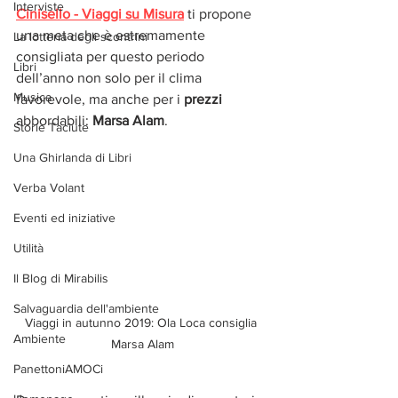
Interviste
Cinisello - Viaggi su Misura
 ti propone 
una meta che è estremamente 
La lotteria degli scontrini
consigliata per questo periodo 
Libri
dell’anno non solo per il clima 
Musica
favorevole, ma anche per i 
prezzi
abbordabili: 
Marsa Alam
.
Storie Taciute
Una Ghirlanda di Libri
Verba Volant
Eventi ed iniziative
Utilità
Il Blog di Mirabilis
Salvaguardia dell'ambiente
Viaggi in autunno 2019: Ola Loca consiglia 
Ambiente
Marsa Alam
PanettoniAMOCi