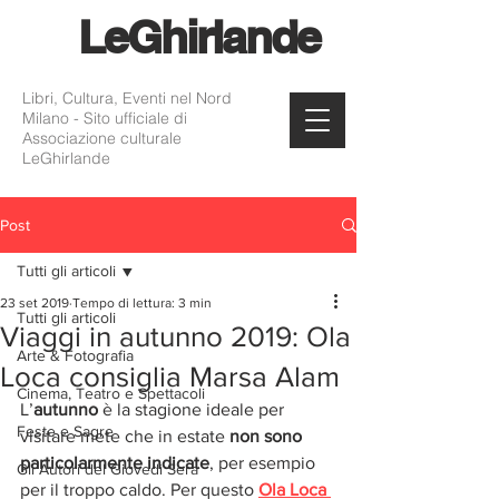
Le
Ghirlande
Libri, Cultura, Eventi nel Nord
Milano - Sito ufficiale di
Associazione culturale
LeGhirlande
Post
Tutti gli articoli
23 set 2019
Tempo di lettura: 3 min
Tutti gli articoli
Viaggi in autunno 2019: Ola
Arte & Fotografia
Loca consiglia Marsa Alam
Cinema, Teatro e Spettacoli
L’
autunno
 è la stagione ideale per 
Feste e Sagre
visitare mete che in estate 
non sono 
particolarmente indicate
, per esempio 
Gli Autori del Giovedì Sera
per il troppo caldo. Per questo 
Ola Loca 