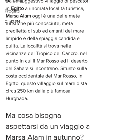
Homepage
Da un suggestivo villaggio di pescatori 
in 
Egitto
 a rinomata località turistica, 
Progetti
Marsa Alam
 oggi è una delle mete 
CiniZEN
turistiche più conosciute
, 
meta 
prediletta di sub ed amanti del mare 
limpido e della spiaggia candida e 
pulita. La località si trova nelle 
vicinanze del Tropico del Cancro, nel 
punto in cui il Mar Rosso ed il deserto 
del Sahara si incontrano. Situato sulla 
costa occidentale del Mar Rosso, in 
Egitto, questo villaggio sul mare dista 
circa 250 km dalla più famosa 
Hurghada. 
Ma cosa bisogna 
aspettarsi da un viaggio a 
Marsa Alam in autunno? 