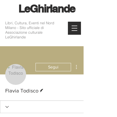
Le
Ghirlande
Libri, Cultura, Eventi nel Nord
Milano - Sito ufficiale di
Associazione culturale
LeGhirlande
Altre azioni
Segui
Redattore
Flavia Todisco