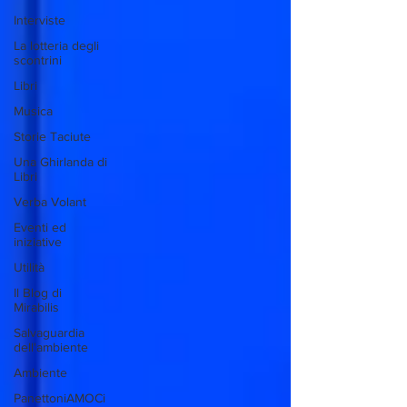
Interviste
La lotteria degli
scontrini
Libri
Musica
Storie Taciute
Una Ghirlanda di
Libri
Verba Volant
Eventi ed
iniziative
Utilità
Il Blog di
Mirabilis
Salvaguardia
dell'ambiente
Ambiente
PanettoniAMOCi