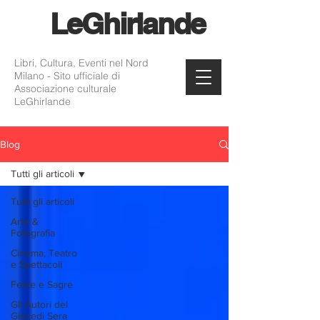
Le
Ghirlande
Libri, Cultura, Eventi nel Nord
Milano - Sito ufficiale di
Associazione culturale
LeGhirlande
Blog
Tutti gli articoli
Tutti gli articoli
Arte &
Fotografia
Cinema, Teatro
e Spettacoli
Feste e Sagre
Gli Autori del
Giovedì Sera