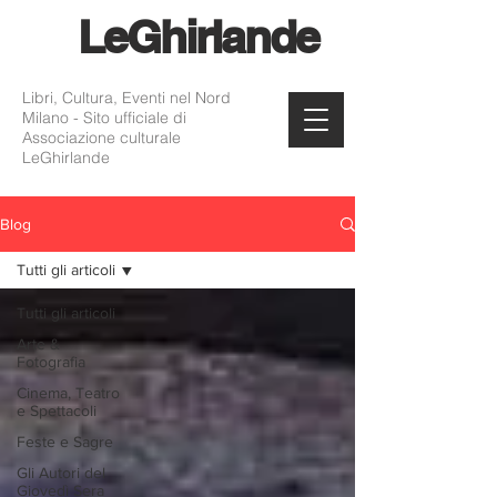
Le
Ghirlande
Libri, Cultura, Eventi nel Nord
Milano - Sito ufficiale di
Associazione culturale
LeGhirlande
Blog
Tutti gli articoli
Tutti gli articoli
Arte &
Fotografia
Cinema, Teatro
e Spettacoli
Feste e Sagre
Gli Autori del
Giovedì Sera