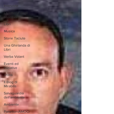
Interviste
La lotteria degli
scontrini
Libri
Musica
Storie Taciute
Una Ghirlanda di
Libri
Verba Volant
Eventi ed
iniziative
Utilità
Il Blog di
Mirabilis
Salvaguardia
dell'ambiente
Ambiente
PanettoniAMOCi