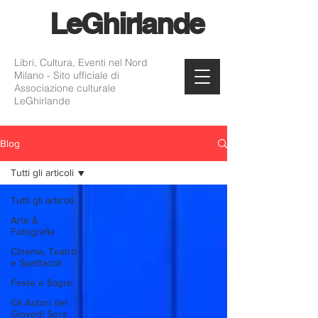
Le
Ghirlande
Libri, Cultura, Eventi nel Nord
Milano - Sito ufficiale di
Associazione culturale
LeGhirlande
Blog
Tutti gli articoli
Tutti gli articoli
Arte &
Fotografia
Cinema, Teatro
e Spettacoli
Feste e Sagre
Gli Autori del
Giovedì Sera