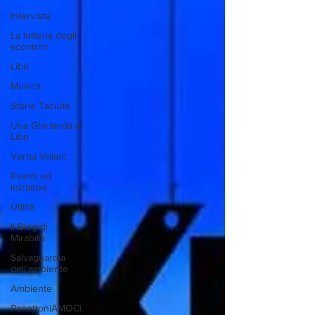
Interviste
La lotteria degli
scontrini
Libri
Musica
Storie Taciute
Una Ghirlanda di
Libri
Verba Volant
Eventi ed
iniziative
Utilità
Il Blog di
Mirabilis
Salvaguardia
dell'ambiente
Ambiente
PanettoniAMOCi