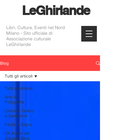
Le
Ghirlande
Libri, Cultura, Eventi nel Nord
Milano - Sito ufficiale di
Associazione culturale
LeGhirlande
Blog
Tutti gli articoli
Tutti gli articoli
Arte &
Fotografia
Cinema, Teatro
e Spettacoli
Feste e Sagre
Gli Autori del
Giovedì Sera