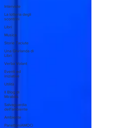
Interviste
La lotteria degli
scontrini
Libri
Musica
Storie Taciute
Una Ghirlanda di
Libri
Verba Volant
Eventi ed
iniziative
Utilità
Il Blog di
Mirabilis
Salvaguardia
dell'ambiente
Ambiente
PanettoniAMOCi