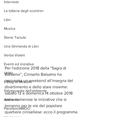
Interviste
La lotteria degli scontrini
Libri
Musica
Storie Taciute
Una Ghirlanda di Libri
Verba Volant
Eventi ed iniziative
Per l'edizione 2018 della “Sagra di 
Utilità
Balsamo”, Cinisello Balsamo ha 
preparato un weekend all'insegna del 
Il Blog di Mirabilis
divertimento e dello stare insieme: 
Salvaguardia dell'ambiente
sabato 13 e domenica 14 ottobre 2018 
sono numerose le iniziative che si 
Ambiente
terranno per le vie del popolare 
PanettoniAMOCi
quartiere cinisellese: ecco il programma 