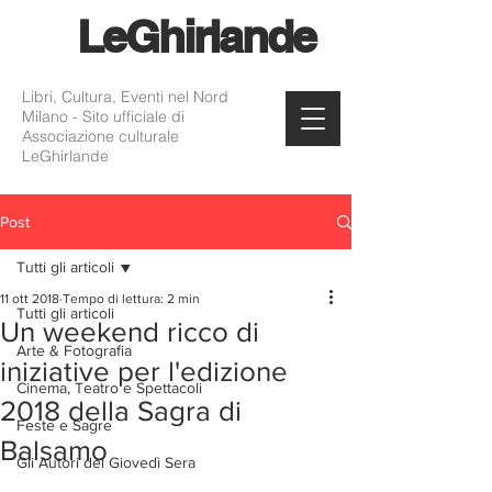
Le
Ghirlande
Libri, Cultura, Eventi nel Nord
Milano - Sito ufficiale di
Associazione culturale
LeGhirlande
Post
Tutti gli articoli
11 ott 2018
Tempo di lettura: 2 min
Tutti gli articoli
Un weekend ricco di
Arte & Fotografia
iniziative per l'edizione
Cinema, Teatro e Spettacoli
2018 della Sagra di
Feste e Sagre
Balsamo
Gli Autori del Giovedì Sera