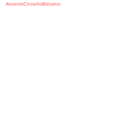
#eventoCiniselloBalsamo
#sagradiBalsamo2018
#sagradiBalsamo
#sagradiBalsamoCinisello
#VillaCasatiStampadiSoncino
Mostra tutti
Post recenti