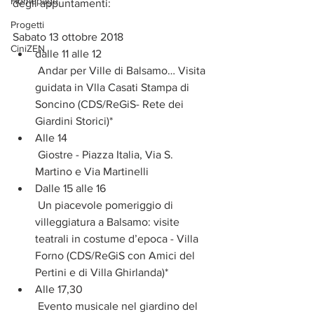
Homepage
degli appuntamenti:
Progetti
Sabato 13 ottobre 2018 
CiniZEN
dalle 11 alle 12
 Andar per Ville di Balsamo… Visita 
guidata in Vlla Casati Stampa di 
Soncino (CDS/ReGiS- Rete dei 
Giardini Storici)*  
Alle 14 
 Giostre - Piazza Italia, Via S. 
Martino e Via Martinelli  
Dalle 15 alle 16 
 Un piacevole pomeriggio di 
villeggiatura a Balsamo: visite 
teatrali in costume d’epoca - Villa 
Forno (CDS/ReGiS con Amici del 
Pertini e di Villa Ghirlanda)*  
Alle 17,30 
 Evento musicale nel giardino del 