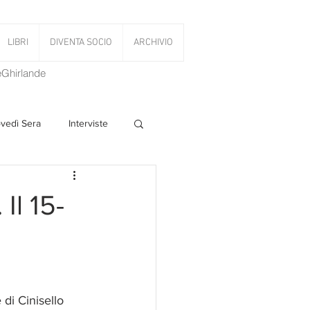
LIBRI
DIVENTA SOCIO
ARCHIVIO
LeGhirlande
ovedì Sera
Interviste
 Volant
Il 15-
PanettoniAMOCi
di Cinisello 