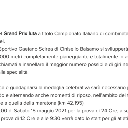
l 
Grand Prix Iuta
 a titolo Campionato Italiano di combinata 
el.
portivo Gaetano Scirea di Cinisello Balsamo si svilupperà 
1.000 metri completamente pianeggiante e totalmente in asf
iamati a inanellare il maggior numero possibile di giri nel
la specialità.
fica e guadagnarsi la medaglia celebrativa sarà necessario
 e alternando anche momenti di riposo, nell’ambito del 
e a quella della maratona (km 42,195).
 16:00 di Sabato 15 maggio 2021 per la prova di 24 Ore; a se
rova di 12 Ore e alle 9:30 verrà dato lo start per gli atleti i