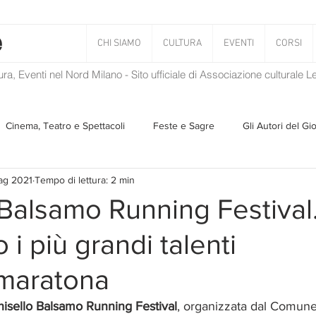
CHI SIAMO
CULTURA
EVENTI
CORSI
tura, Eventi nel Nord Milano - Sito ufficiale di Associazione culturale 
Cinema, Teatro e Spettacoli
Feste e Sagre
Gli Autori del Gi
ag 2021
Tempo di lettura: 2 min
Musica
Storie Taciute
Una Ghirlanda di Libri
Verba
 Balsamo Running Festival. 
 i più grandi talenti
Il Blog di Mirabilis
Salvaguardia dell'ambiente
Ambiente
amaratona
ZEN
nisello Balsamo Running Festival
, organizzata dal Comune 