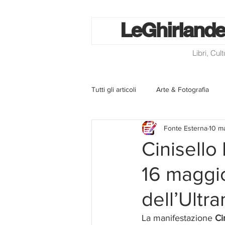
Le
Ghirlande
Libri, Cul
Tutti gli articoli
Arte & Fotografia
Fonte Esterna
10 m
La lotteria degli scontrini
Libri
Cinisello
16 maggio
Eventi ed iniziative
Utilità
dell’Ultr
Homepage
Progetti
Cini
La manifestazione 
Ci