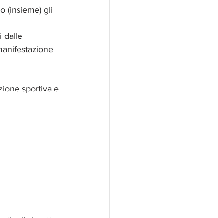
 (insieme) gli 
 dalle 
anifestazione 
ozione sportiva e 