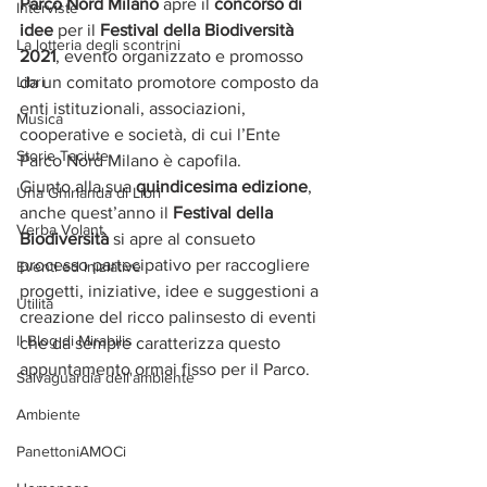
Parco Nord Milano
 apre il 
concorso di 
Interviste
idee
 per il 
Festival della Biodiversità 
La lotteria degli scontrini
2021
, evento organizzato e promosso 
Libri
da un comitato promotore composto da 
enti istituzionali, associazioni, 
Musica
cooperative e società, di cui l’Ente 
Storie Taciute
Parco Nord Milano è capofila.
Giunto alla sua 
quindicesima edizione
, 
Una Ghirlanda di Libri
anche quest’anno il 
Festival della 
Verba Volant
Biodiversità
 si apre al consueto 
processo partecipativo per raccogliere 
Eventi ed iniziative
progetti, iniziative, idee e suggestioni a 
Utilità
creazione del ricco palinsesto di eventi 
Il Blog di Mirabilis
che da sempre caratterizza questo 
appuntamento ormai fisso per il Parco.
Salvaguardia dell'ambiente
Ambiente
PanettoniAMOCi