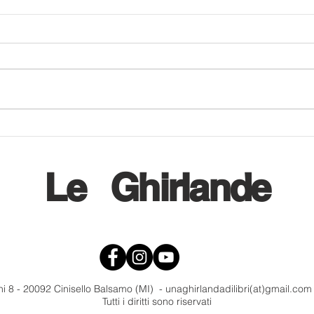
Tra pochi giorni, la seconda
The M
edizione di Libri da Yuggoth,
Madd
la fiera del Weird
Le
Ghirlande
i 8 - 20092 Cinisello Balsamo (MI) - unaghirlandadilibri(at)gmail.co
Tutti i diritti sono riservati