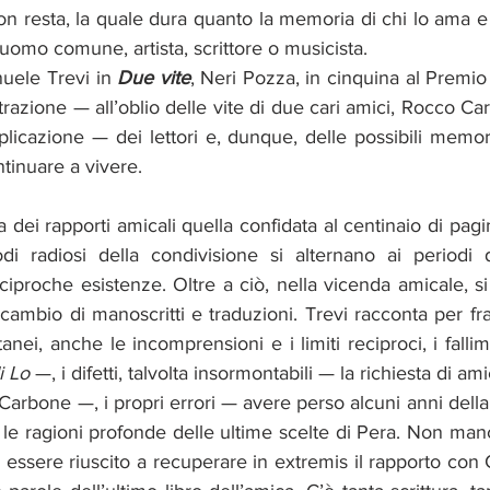
on resta, la quale dura quanto la memoria di chi lo ama e
omo comune, artista, scrittore o musicista.
uele Trevi in 
Due vite
, Neri Pozza, in cinquina al Premio
trazione — all’oblio delle vite di due cari amici, Rocco Ca
plicazione — dei lettori e, dunque, delle possibili memor
inuare a vivere.
dei rapporti amicali quella confidata al centinaio di pag
di radiosi della condivisione si alternano ai periodi 
ciproche esistenze. Oltre a ciò, nella vicenda amicale, si i
o scambio di manoscritti e traduzioni. Trevi racconta per fr
ntanei, anche le incomprensioni e i limiti reciproci, i falli
i Lo
 —, i difetti, talvolta insormontabili — la richiesta di ami
 Carbone —, i propri errori — avere perso alcuni anni della 
e ragioni profonde delle ultime scelte di Pera. Non man
ssere riuscito a recuperare in extremis il rapporto con 