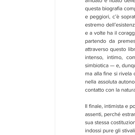
affidato e fidato delle
questa biografia compa
e peggiori, c’è soprat
estremo dell’esistenza
e a volte ha il coragg
partendo da premess
attraverso questo li
intenso, intimo, co
simbiotica — e, dunqu
ma alla fine si rivela
nella assoluta autonom
contatto con la natura
Il finale, intimista e 
assenti, perché estran
sua stessa costituzion
indossi pure gli stiva