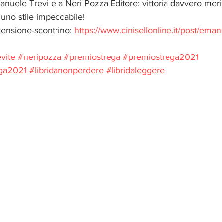
nuele Trevi e a Neri Pozza Editore: vittoria davvero merit
 uno stile impeccabile!
censione-scontrino: 
https://www.cinisellonline.it/post/eman
vite
#neripozza
#premiostrega
#premiostrega2021
ega2021
#libridanonperdere
#libridaleggere