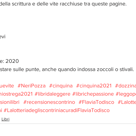
lla scrittura e delle vite racchiuse tra queste pagine.   
vi 
ne: 2020
 stare sulle punte, anche quando indossa zoccoli o stivali. 
uevite
#NeriPozza
#cinquina
#cinquina2021
#dozzin
iostrega2021
#libridaleggere
#librichepassione
#leggope
ionilibri
#recensionescontrino
#FlaviaTodisco
#Lalotte
i
#LalotteriadegliscontriniacuradiFlaviaTodisco
Libri