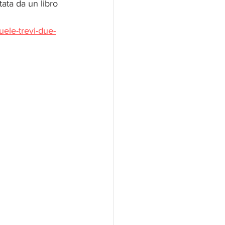
ata da un libro 
uele-trevi-due-