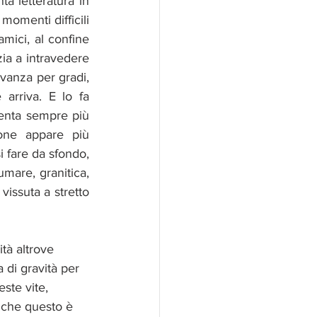
ta letteratura in 
momenti difficili 
mici, al confine 
ia a intravedere 
avanza per gradi, 
rriva. E lo fa 
enta sempre più 
one appare più 
 fare da sfondo, 
umare, granitica, 
vissuta a stretto 
ità altrove 
a di gravità per 
ste vite, 
anche questo è 