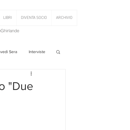
LIBRI
DIVENTA SOCIO
ARCHIVIO
LeGhirlande
ovedì Sera
Interviste
 Volant
uo "Due
PanettoniAMOCi