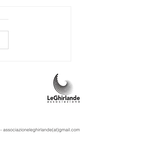
ad Otter intervista
alena Marcarini
m - associazioneleghirlande(at)gmail.com