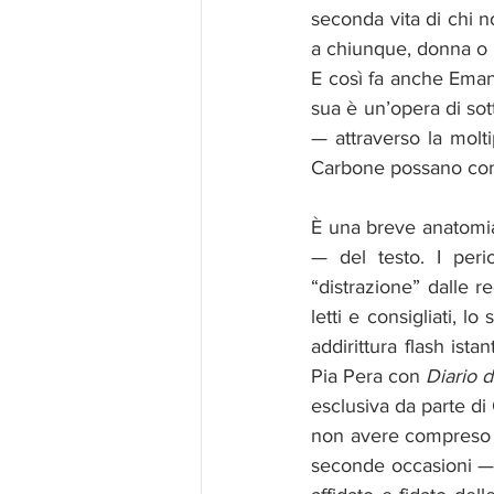
seconda vita di chi n
a chiunque, donna o u
E così fa anche Eman
sua è un’opera di sot
— attraverso la molti
Carbone possano cont
È una breve anatomia 
— del testo. I perio
“distrazione” dalle re
letti e consigliati, l
addirittura flash ista
Pia Pera con 
Diario d
esclusiva da parte di
non avere compreso l
seconde occasioni — e