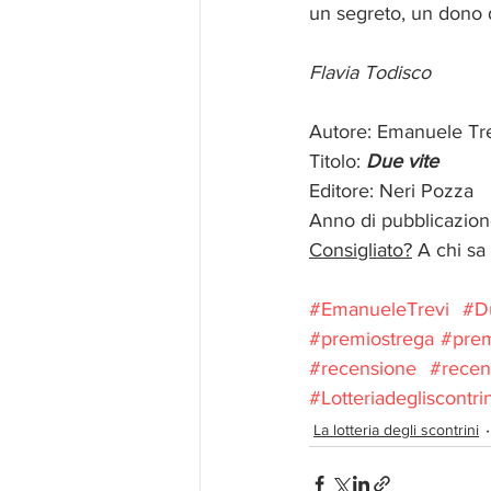
un segreto, un dono de
Flavia Todisco
Autore: Emanuele Tre
Titolo: 
Due vite
Editore: Neri Pozza
Anno di pubblicazio
Consigliato?
 A chi sa
#EmanueleTrevi
#D
#premiostrega
#prem
#recensione
#recens
#Lotteriadegliscontrin
La lotteria degli scontrini