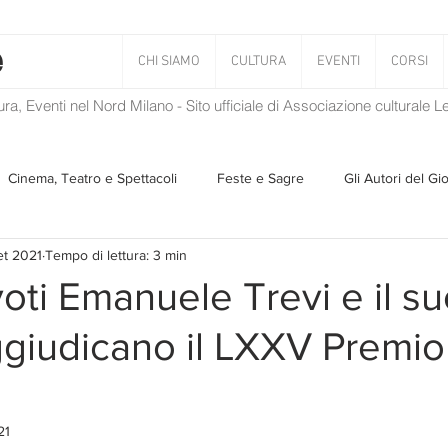
CHI SIAMO
CULTURA
EVENTI
CORSI
tura, Eventi nel Nord Milano - Sito ufficiale di Associazione culturale 
Cinema, Teatro e Spettacoli
Feste e Sagre
Gli Autori del Gi
et 2021
Tempo di lettura: 3 min
Musica
Storie Taciute
Una Ghirlanda di Libri
Verba
oti Emanuele Trevi e il s
aggiudicano il LXXV Premio
Il Blog di Mirabilis
Salvaguardia dell'ambiente
Ambiente
ZEN
21