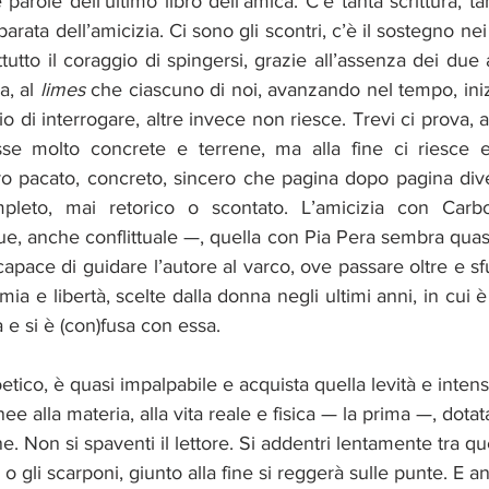
 parole dell’ultimo libro dell’amica. C’è tanta scrittura, tan
rata dell’amicizia. Ci sono gli scontri, c’è il sostegno nei 
tutto il coraggio di spingersi, grazie all’assenza dei due a
, al 
limes
 che ciascuno di noi, avanzando nel tempo, iniz
io di interrogare, altre invece non riesce. Trevi ci prova, 
e molto concrete e terrene, ma alla fine ci riesce e a
bro pacato, concreto, sincero che pagina dopo pagina div
mpleto, mai retorico o scontato. L’amicizia con Carb
e, anche conflittuale —, quella con Pia Pera sembra quasi
 capace di guidare l’autore al varco, ove passare oltre e sf
ia e libertà, scelte dalla donna negli ultimi anni, in cui è 
 e si è (con)fusa con essa.
poetico, è quasi impalpabile e acquista quella levità e intens
ee alla materia, alla vita reale e fisica — la prima —, dotat
e. Non si spaventi il lettore. Si addentri lentamente tra que
li o gli scarponi, giunto alla fine si reggerà sulle punte. E 