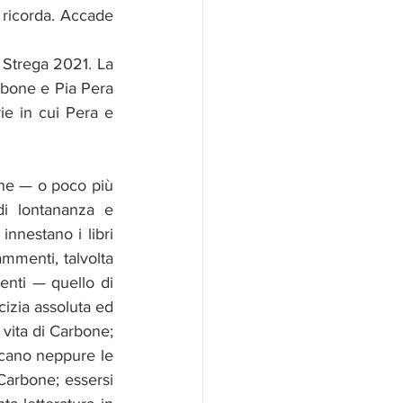
 ricorda. Accade 
 Strega 2021. La 
rbone e Pia Pera 
ie in cui Pera e 
ine — o poco più 
di lontananza e 
nnestano i libri 
ammenti, talvolta 
menti — quello di 
cizia assoluta ed 
vita di Carbone; 
cano neppure le 
Carbone; essersi 