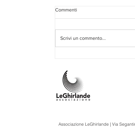
Commenti
Scrivi un commento...
I finalisti del Concorso InBreve
2024
Associazione LeGhirlande | Via Segantin