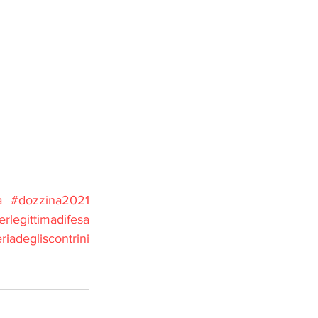
a
#dozzina2021
rlegittimadifesa
riadegliscontrini