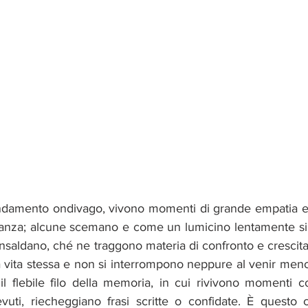
damento ondivago, vivono momenti di grande empatia e a
stanza; alcune scemano e come un lumicino lentamente si 
 rinsaldano, ché ne traggono materia di confronto e crescita
 vita stessa e non si interrompono neppure al venir meno
il flebile filo della memoria, in cui rivivono momenti co
evuti, riecheggiano frasi scritte o confidate. È questo c