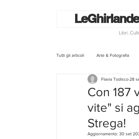
Le
Ghirlande
Libri, Cul
Tutti gli articoli
Arte & Fotografia
Flavia Todisco
28 s
La lotteria degli scontrini
Libri
Con 187 v
vite" si 
Eventi ed iniziative
Utilità
Strega!
Homepage
Progetti
Cini
Aggiornamento:
30 set 20