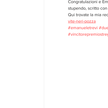
Congratulazioni e Ema
stupendo, scritto con
Qui trovate la mia re
vite-neri-pozza
#emanueletrevi
#due
#vincitorepremiostr